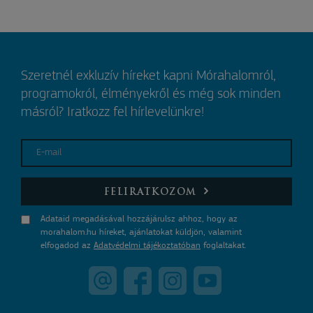
Szeretnél exkluzív híreket kapni Mórahalomról,
programokról, élményekről és még sok minden
másról? Iratkozz fel hírlevelünkre!
E-mail
FELIRATKOZOM
Adataid megadásával hozzájárulsz ahhoz, hogy az
morahalom.hu híreket, ajánlatokat küldjön, valamint
elfogadod az
Adatvédelmi tájékoztatóban
foglaltakat.