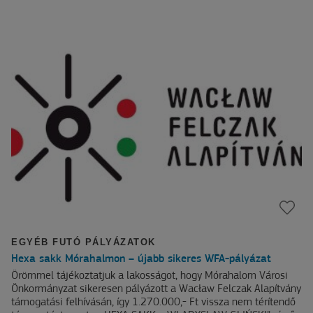
EGYÉB FUTÓ PÁLYÁZATOK
Hexa sakk Mórahalmon – újabb sikeres WFA-pályázat
Örömmel tájékoztatjuk a lakosságot, hogy Mórahalom Városi
Önkormányzat sikeresen pályázott a Wacław Felczak Alapítvány
támogatási felhívásán, így 1.270.000,- Ft vissza nem térítendő