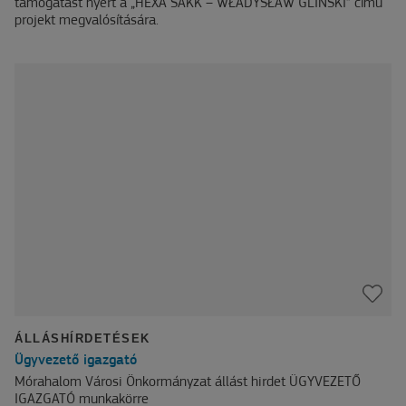
támogatást nyert a „HEXA SAKK – WŁADYSŁAW GLIŃSKI” című
projekt megvalósítására.
ÁLLÁSHÍRDETÉSEK
Ügyvezető igazgató
Mórahalom Városi Önkormányzat állást hirdet ÜGYVEZETŐ
IGAZGATÓ munkakörre