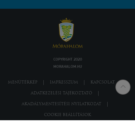
COPYRIGHT 2020
MORAHALOM.HU
MENÜTÉRKÉP
IMPRESSZUM
KAPCSOLAT
ADATKEZELÉSI TÁJÉKOZTATÓ
AKADÁLYMENTESÍTÉSI NYILATKOZAT
COOKIE BEÁLLÍTÁSOK
Powered by
a product of