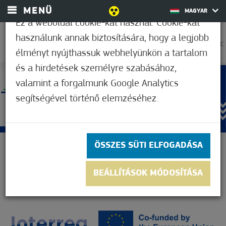
MENÜ
MAGYAR
Ez a weboldal cookie-kat használ. Cookie-kat
használunk annak biztosítására, hogy a legjobb
35,0°C
élményt nyújthassuk webhelyünkön a tartalom
és a hirdetések személyre szabásához,
valamint a forgalmunk Google Analytics
segítségével történő elemzéséhez.
ÖSSZES SÜTI ELFOGADÁSA
BEÁLLÍTÁSOK MÓDOSÍTÁSA