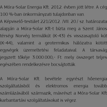
A Móra-Solar Energia Kft. 2012. évben jött létre. A cég
100 %-ban önkormányzati tulajdonban van.
A Képviselő-testület 221/2012. /VII. 20./ sz. határozata
alapján a Móra-Solar Kft-t bízta meg a Szent János
térségi Norvég termálkút (K-43) és visszasajtoló kút
(K-44), valamint a geotermikus hálózatra kötött
egységek üzemeltetési feladataival. A társaság
jegyzett tőkéje 3.000.000,- Ft. mely összeget teljes
egészében rendelkezésre bocsájtották.
A Móra-Solar Kft. bevétele egyrészt hőenergia
szolgáltatásból és elektromos energia tovább
számlázásából származik, másrészt a Móra-Solar Kft
karbantartási szolgáltatásokat is végez.