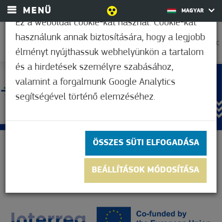
MENÜ
MAGYAR
Ez a weboldal cookie-kat használ. Cookie-kat
használunk annak biztosítására, hogy a legjobb
21,1°C
élményt nyújthassuk webhelyünkön a tartalom
és a hirdetések személyre szabásához,
valamint a forgalmunk Google Analytics
segítségével történő elemzéséhez.
ÖSSZES SÜTI ELFOGADÁSA
BEÁLLÍTÁSOK MÓDOSÍTÁSA