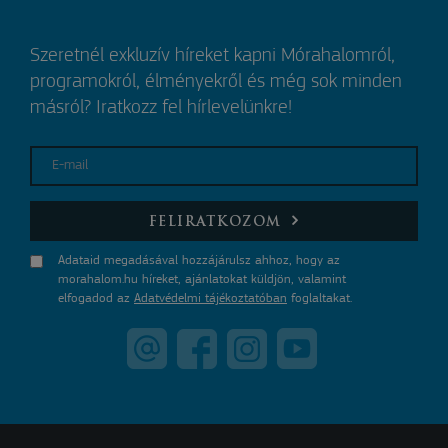
Szeretnél exkluzív híreket kapni Mórahalomról,
programokról, élményekről és még sok minden
másról? Iratkozz fel hírlevelünkre!
E-mail
FELIRATKOZOM
Adataid megadásával hozzájárulsz ahhoz, hogy az
morahalom.hu híreket, ajánlatokat küldjön, valamint
elfogadod az
Adatvédelmi tájékoztatóban
foglaltakat.