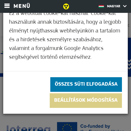
MENÜ
MAGYAR
Ez a weboldal cookie-kat használ. Cookie-kat
használunk annak biztosítására, hogy a legjobb
30,6°C
élményt nyújthassuk webhelyünkön a tartalom
és a hirdetések személyre szabásához,
valamint a forgalmunk Google Analytics
segítségével történő elemzéséhez.
ÖSSZES SÜTI ELFOGADÁSA
BEÁLLÍTÁSOK MÓDOSÍTÁSA