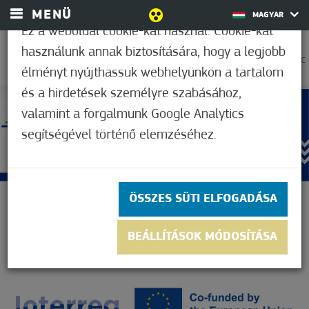
MENÜ
MAGYAR
Ez a weboldal cookie-kat használ. Cookie-kat
használunk annak biztosítására, hogy a legjobb
33,9°C
élményt nyújthassuk webhelyünkön a tartalom
és a hirdetések személyre szabásához,
valamint a forgalmunk Google Analytics
segítségével történő elemzéséhez.
ÖSSZES SÜTI ELFOGADÁSA
BEÁLLÍTÁSOK MÓDOSÍTÁSA