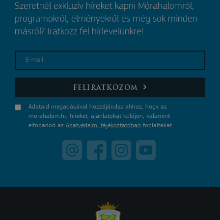
Szeretnél exkluzív híreket kapni Mórahalomról,
programokról, élményekről és még sok minden
másról? Iratkozz fel hírlevelünkre!
E-mail
FELIRATKOZOM
Adataid megadásával hozzájárulsz ahhoz, hogy az
morahalom.hu híreket, ajánlatokat küldjön, valamint
elfogadod az
Adatvédelmi tájékoztatóban
foglaltakat.