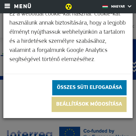
MENÜ
MAGYAR
Ez a weboldal cookie-kat használ. Cookie-kat
használunk annak biztosítására, hogy a legjobb
35,0°C
élményt nyújthassuk webhelyünkön a tartalom
és a hirdetések személyre szabásához,
valamint a forgalmunk Google Analytics
segítségével történő elemzéséhez.
ÖSSZES SÜTI ELFOGADÁSA
BEÁLLÍTÁSOK MÓDOSÍTÁSA