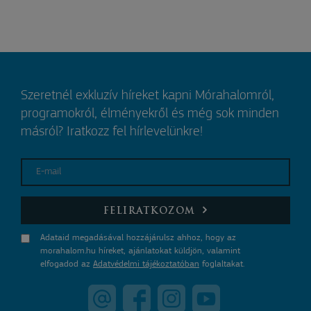
Szeretnél exkluzív híreket kapni Mórahalomról,
programokról, élményekről és még sok minden
másról? Iratkozz fel hírlevelünkre!
E-mail
FELIRATKOZOM
Adataid megadásával hozzájárulsz ahhoz, hogy az
morahalom.hu híreket, ajánlatokat küldjön, valamint
elfogadod az
Adatvédelmi tájékoztatóban
foglaltakat.