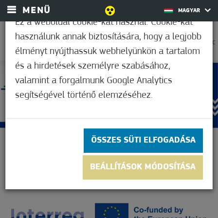
MENÜ
MAGYAR
Ez a weboldal cookie-kat használ. Cookie-kat
használunk annak biztosítására, hogy a legjobb
37,2°C
élményt nyújthassuk webhelyünkön a tartalom
és a hirdetések személyre szabásához,
valamint a forgalmunk Google Analytics
segítségével történő elemzéséhez.
ÖSSZES SÜTI ELFOGADÁSA
BEÁLLÍTÁSOK MÓDOSÍTÁSA