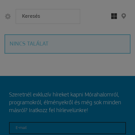
NINCS TALÁLAT
Szeretnél exkluzív híreket kapni Mórahalomról,
programokról, élményekről és még sok minden
másról? Iratkozz fel hírlevelünkre!