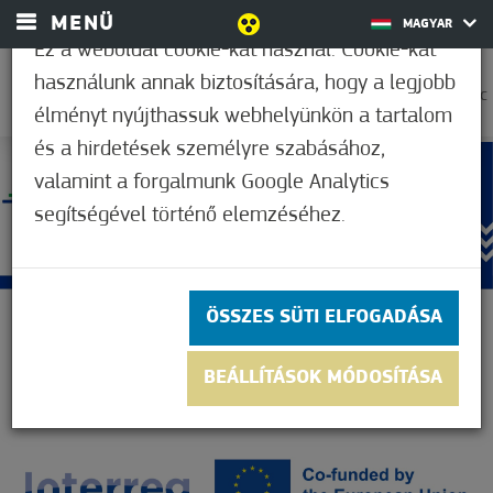
MENÜ
MAGYAR
Ez a weboldal cookie-kat használ. Cookie-kat
használunk annak biztosítására, hogy a legjobb
35,0°C
élményt nyújthassuk webhelyünkön a tartalom
és a hirdetések személyre szabásához,
valamint a forgalmunk Google Analytics
segítségével történő elemzéséhez.
ÖSSZES SÜTI ELFOGADÁSA
BEÁLLÍTÁSOK MÓDOSÍTÁSA