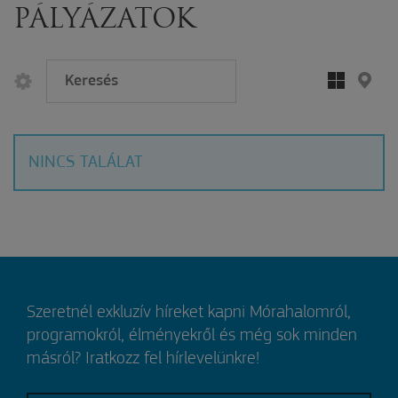
PÁLYÁZATOK
NINCS TALÁLAT
Szeretnél exkluzív híreket kapni Mórahalomról,
programokról, élményekről és még sok minden
másról? Iratkozz fel hírlevelünkre!