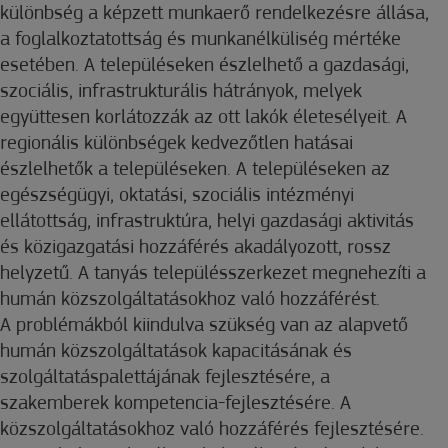
különbség a képzett munkaerő rendelkezésre állása,
a foglalkoztatottság és munkanélküliség mértéke
esetében. A településeken észlelhető a gazdasági,
szociális, infrastrukturális hátrányok, melyek
együttesen korlátozzák az ott lakók életesélyeit. A
regionális különbségek kedvezőtlen hatásai
észlelhetők a településeken. A településeken az
egészségügyi, oktatási, szociális intézményi
ellátottság, infrastruktúra, helyi gazdasági aktivitás
és közigazgatási hozzáférés akadályozott, rossz
helyzetű. A tanyás településszerkezet megnehezíti a
humán közszolgáltatásokhoz való hozzáférést.
A problémákból kiindulva szükség van az alapvető
humán közszolgáltatások kapacitásának és
szolgáltatáspalettájának fejlesztésére, a
szakemberek kompetencia-fejlesztésére. A
közszolgáltatásokhoz való hozzáférés fejlesztésére.