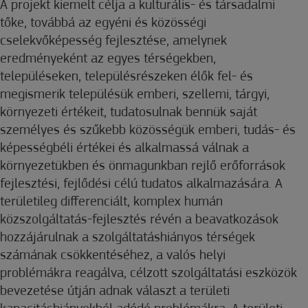
A projekt kiemelt célja a kulturális- és társadalmi
tőke, továbbá az egyéni és közösségi
cselekvőképesség fejlesztése, amelynek
eredményeként az egyes térségekben,
településeken, településrészeken élők fel- és
megismerik településük emberi, szellemi, tárgyi,
környezeti értékeit, tudatosulnak bennük saját
személyes és szűkebb közösségük emberi, tudás- és
képességbéli értékei és alkalmassá válnak a
környezetükben és önmagunkban rejlő erőforrások
fejlesztési, fejlődési célú tudatos alkalmazására. A
területileg differenciált, komplex humán
közszolgáltatás-fejlesztés révén a beavatkozások
hozzájárulnak a szolgáltatáshiányos térségek
számának csökkentéséhez, a valós helyi
problémákra reagálva, célzott szolgáltatási eszközök
bevezetése útján adnak választ a területi