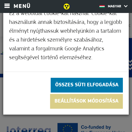
MENÜ
MAGYAR
Ez a weboldal cookie-kat használ. Cookie-kat
használunk annak biztosítására, hogy a legjobb
37,2°C
élményt nyújthassuk webhelyünkön a tartalom
és a hirdetések személyre szabásához,
valamint a forgalmunk Google Analytics
segítségével történő elemzéséhez.
ÖSSZES SÜTI ELFOGADÁSA
BEÁLLÍTÁSOK MÓDOSÍTÁSA