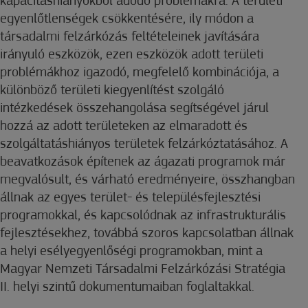
kapacitáshiányokból adódó problémákra. A területi
egyenlőtlenségek csökkentésére, ily módon a
társadalmi felzárkózás feltételeinek javítására
irányuló eszközök, ezen eszközök adott területi
problémákhoz igazodó, megfelelő kombinációja, a
különböző területi kiegyenlítést szolgáló
intézkedések összehangolása segítségével járul
hozzá az adott területeken az elmaradott és
szolgáltatáshiányos területek felzárkóztatásához. A
beavatkozások építenek az ágazati programok már
megvalósult, és várható eredményeire, összhangban
állnak az egyes terület- és településfejlesztési
programokkal, és kapcsolódnak az infrastrukturális
fejlesztésekhez, továbbá szoros kapcsolatban állnak
a helyi esélyegyenlőségi programokban, mint a
Magyar Nemzeti Társadalmi Felzárkózási Stratégia
II. helyi szintű dokumentumaiban foglaltakkal.