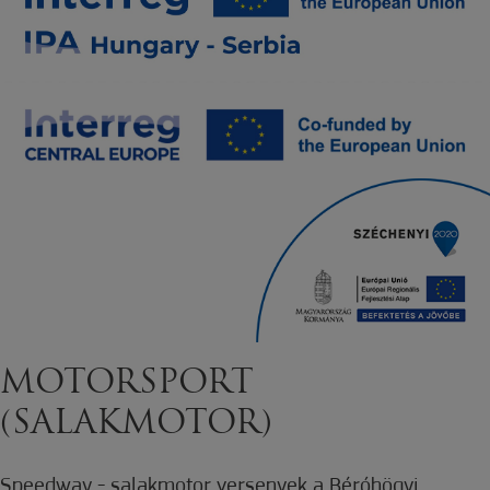
MOTORSPORT
(SALAKMOTOR)
Speedway - salakmotor versenyek a Béróhögyi