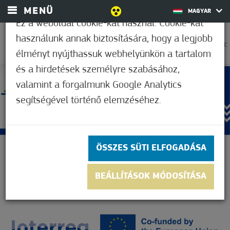
MENÜ
MAGYAR
Ez a weboldal cookie-kat használ. Cookie-kat
használunk annak biztosítására, hogy a legjobb
33,9°C
élményt nyújthassuk webhelyünkön a tartalom
és a hirdetések személyre szabásához,
valamint a forgalmunk Google Analytics
segítségével történő elemzéséhez.
ÖSSZES SÜTI ELFOGADÁSA
BEÁLLÍTÁSOK MÓDOSÍTÁSA