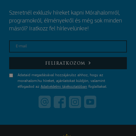
Szeretnél exkluzív híreket kapni Mórahalomról,
programokról, élményekről és még sok minden
másról? Iratkozz fel hírlevelünkre!
E-mail
FELIRATKOZOM
Adataid megadásával hozzájárulsz ahhoz, hogy az
morahalom.hu híreket, ajánlatokat küldjön, valamint
elfogadod az
Adatvédelmi tájékoztatóban
foglaltakat.