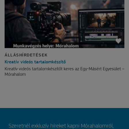
ÁLLÁSHÍRDETÉSEK
Kreatív videós tartalomkészítő
Kreatív videós tartalomkészítőt keres az Egy-Másért Egyesület –
Mórahalom
Szeretnél exkluzív híreket kapni Mórahalomról,