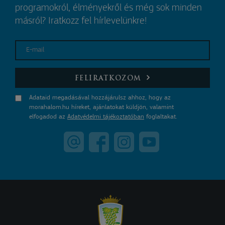
programokról, élményekről és még sok minden
másról? Iratkozz fel hírlevelünkre!
E-mail
FELIRATKOZOM
Adataid megadásával hozzájárulsz ahhoz, hogy az
morahalom.hu híreket, ajánlatokat küldjön, valamint
elfogadod az
Adatvédelmi tájékoztatóban
foglaltakat.