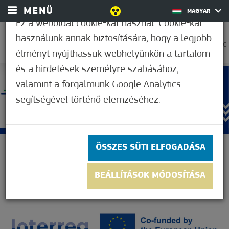
MENÜ
MAGYAR
Ez a weboldal cookie-kat használ. Cookie-kat
használunk annak biztosítására, hogy a legjobb
18,9°C
élményt nyújthassuk webhelyünkön a tartalom
és a hirdetések személyre szabásához,
valamint a forgalmunk Google Analytics
segítségével történő elemzéséhez.
ÖSSZES SÜTI ELFOGADÁSA
BEÁLLÍTÁSOK MÓDOSÍTÁSA