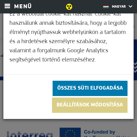
MENÜ
MAGYAR
Ez a weboldal cookie-kat használ. Cookie-kat
használunk annak biztosítására, hogy a legjobb
31,7°C
élményt nyújthassuk webhelyünkön a tartalom
és a hirdetések személyre szabásához,
valamint a forgalmunk Google Analytics
segítségével történő elemzéséhez.
ÖSSZES SÜTI ELFOGADÁSA
BEÁLLÍTÁSOK MÓDOSÍTÁSA