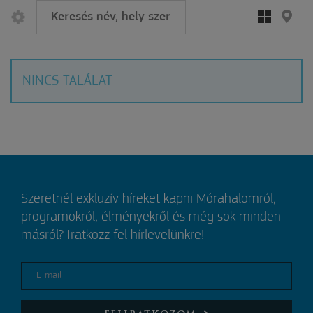
NINCS TALÁLAT
Szeretnél exkluzív híreket kapni Mórahalomról,
programokról, élményekről és még sok minden
másról? Iratkozz fel hírlevelünkre!
E-mail