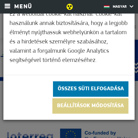
MENÜ
MAGYAR
Ez a weboldal cookie-kat használ. Cookie-kat
használunk annak biztosítására, hogy a legjobb
33,9°C
élményt nyújthassuk webhelyünkön a tartalom
és a hirdetések személyre szabásához,
valamint a forgalmunk Google Analytics
segítségével történő elemzéséhez.
ÖSSZES SÜTI ELFOGADÁSA
BEÁLLÍTÁSOK MÓDOSÍTÁSA