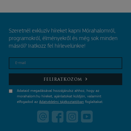
Szeretnél exkluzív híreket kapni Mórahalomról,
programokról, élményekről és még sok minden
másról? Iratkozz fel hírlevelünkre!
E-mail
FELIRATKOZOM
Adataid megadásával hozzájárulsz ahhoz, hogy az
morahalom.hu híreket, ajánlatokat küldjön, valamint
elfogadod az
Adatvédelmi tájékoztatóban
foglaltakat.