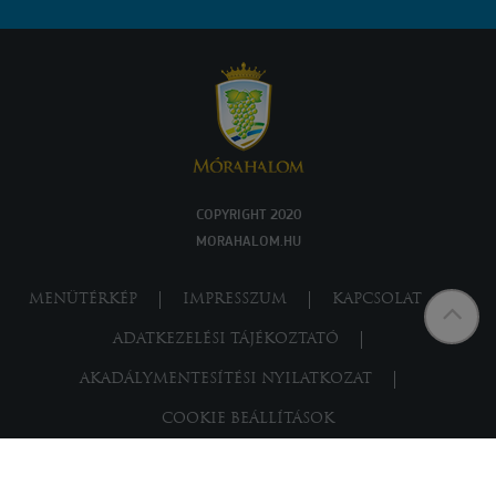
COPYRIGHT 2020
MORAHALOM.HU
MENÜTÉRKÉP
IMPRESSZUM
KAPCSOLAT
ADATKEZELÉSI TÁJÉKOZTATÓ
AKADÁLYMENTESÍTÉSI NYILATKOZAT
COOKIE BEÁLLÍTÁSOK
Powered by
a product of