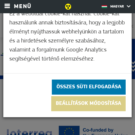
MENÜ
MAGYAR
Ez a weboldal cookie-kat használ. Cookie-kat
használunk annak biztosítására, hogy a legjobb
30,6°C
élményt nyújthassuk webhelyünkön a tartalom
és a hirdetések személyre szabásához,
valamint a forgalmunk Google Analytics
segítségével történő elemzéséhez.
ÖSSZES SÜTI ELFOGADÁSA
BEÁLLÍTÁSOK MÓDOSÍTÁSA