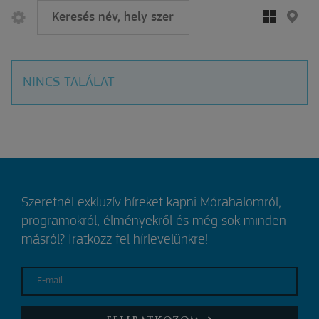
NINCS TALÁLAT
Szeretnél exkluzív híreket kapni Mórahalomról,
programokról, élményekről és még sok minden
másról? Iratkozz fel hírlevelünkre!
E-mail