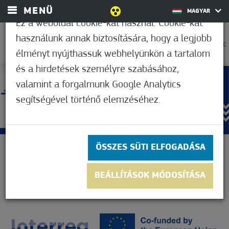
MENÜ
MAGYAR
Ez a weboldal cookie-kat használ. Cookie-kat
használunk annak biztosítására, hogy a legjobb
30,6°C
élményt nyújthassuk webhelyünkön a tartalom
és a hirdetések személyre szabásához,
valamint a forgalmunk Google Analytics
segítségével történő elemzéséhez.
ÖSSZES SÜTI ELFOGADÁSA
BEÁLLÍTÁSOK MÓDOSÍTÁSA