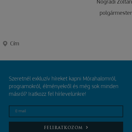
Nógrádi Zoltán
polgármester
Cím
Szeretnél exkluzív híreket kapni Mórahalomról,
programokról, élményekről és még sok minden
másról? Iratkozz fel hírlevelünkre!
E-mail
FELIRATKOZOM