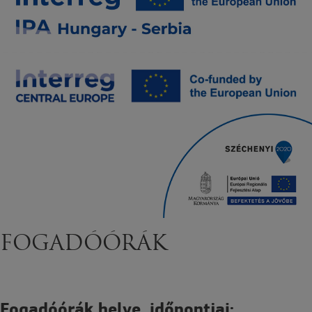
FOGADÓÓRÁK
Fogadóórák helye, időpontjai: