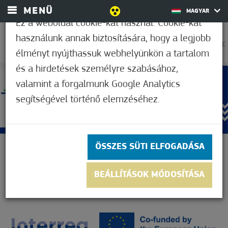
MENÜ
MAGYAR
Ez a weboldal cookie-kat használ. Cookie-kat
használunk annak biztosítására, hogy a legjobb
36,1°C
élményt nyújthassuk webhelyünkön a tartalom
és a hirdetések személyre szabásához,
valamint a forgalmunk Google Analytics
segítségével történő elemzéséhez.
ÖSSZES SÜTI ELFOGADÁSA
BEÁLLÍTÁSOK MÓDOSÍTÁSA