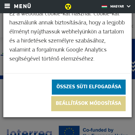
MENÜ
MAGYAR
Ez a weboldal cookie-kat használ. Cookie-kat
használunk annak biztosítására, hogy a legjobb
30,6°C
élményt nyújthassuk webhelyünkön a tartalom
és a hirdetések személyre szabásához,
valamint a forgalmunk Google Analytics
segítségével történő elemzéséhez.
ÖSSZES SÜTI ELFOGADÁSA
BEÁLLÍTÁSOK MÓDOSÍTÁSA