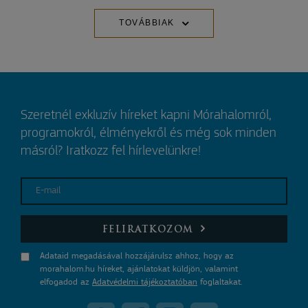
TOVÁBBIAK
Szeretnél exkluzív híreket kapni Mórahalomról,
programokról, élményekről és még sok minden
másról? Iratkozz fel hírlevelünkre!
E-mail
FELIRATKOZOM
Adataid megadásával hozzájárulsz ahhoz, hogy az
morahalom.hu híreket, ajánlatokat küldjön, valamint
elfogadod az
Adatvédelmi tájékoztatóban
foglaltakat.