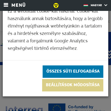
MENÜ
MAGYAR
Ez a weboldal cookie-kat használ. Cookie-kat
használunk annak biztosítására, hogy a legjobb
31,7°C
élményt nyújthassuk webhelyünkön a tartalom
és a hirdetések személyre szabásához,
valamint a forgalmunk Google Analytics
segítségével történő elemzéséhez.
ÖSSZES SÜTI ELFOGADÁSA
BEÁLLÍTÁSOK MÓDOSÍTÁSA