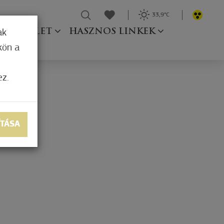
33,9°C
Ő TESTÜLET
HASZNOS LINKEK
ak
kön a
ez.
ÍTÁSA