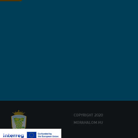
FEL
HÍRLEVELÜNKRE
COPYRIGHT 2020
MORAHALOM.HU