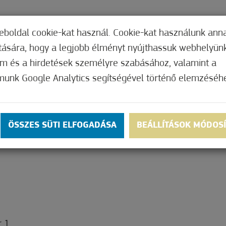
TERI HIVATAL
INTÉZMÉNYEK
KÉPVISEL
eboldal cookie-kat használ. Cookie-kat használunk ann
ítására, hogy a legjobb élményt nyújthassuk webhelyün
om és a hirdetések személyre szabásához, valamint a
munk Google Analytics segítségével történő elemzéséh
ÖSSZES SÜTI ELFOGADÁSA
BEÁLLÍTÁSOK MÓDOS
 1.