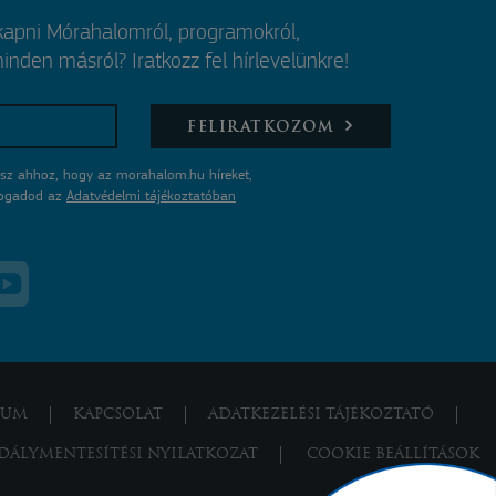
 kapni Mórahalomról, programokról,
nden másról? Iratkozz fel hírlevelünkre!
FELIRATKOZOM
sz ahhoz, hogy az morahalom.hu híreket,
lfogadod az
Adatvédelmi tájékoztatóban
ZUM
KAPCSOLAT
ADATKEZELÉSI TÁJÉKOZTATÓ
DÁLYMENTESÍTÉSI NYILATKOZAT
COOKIE BEÁLLÍTÁSOK