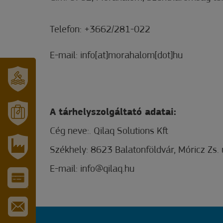
Telefon: +3662/281-022
E-mail: info[at]morahalom[dot]hu
SZT.
ERZSÉBET
GYÓGYFÜRDŐ
A tárhelyszolgáltató adatai:
MÓRAHALOM
Cég neve:. Qilaq Solutions Kft
TURISZTIKA
Székhely: 8623 Balatonföldvár, Móricz Zs. 
IPARI
E-mail: info@qilaq.hu
PARK
VÁROS-
ÉS
TURISZTIKAI
KÁRTYA
IRATKOZZON