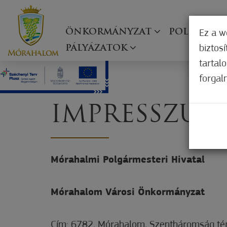
ÖNKORMÁNYZAT
POLGÁRMES
Ez a w
biztos
PÁLYÁZATOK
tartal
forgal
IMPRESSZUM
Mórahalmi Polgármesteri Hivatal
Mórahalom Városi Önkormányzat
Cím: 6782, Mórahalom, Szentháromság tér