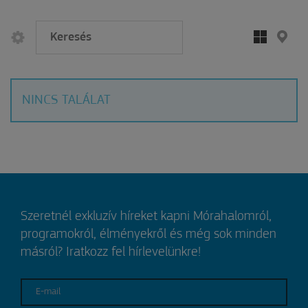
NINCS TALÁLAT
Szeretnél exkluzív híreket kapni Mórahalomról,
programokról, élményekről és még sok minden
másról? Iratkozz fel hírlevelünkre!