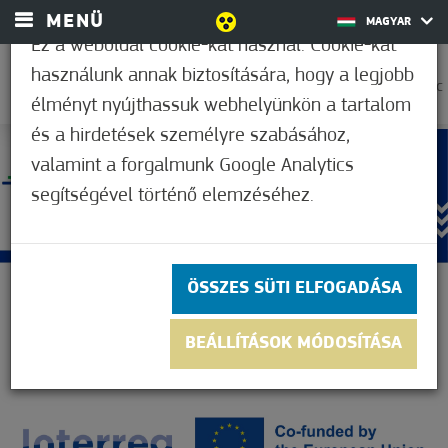
MENÜ
MAGYAR
Ez a weboldal cookie-kat használ. Cookie-kat
használunk annak biztosítására, hogy a legjobb
23,9°C
élményt nyújthassuk webhelyünkön a tartalom
és a hirdetések személyre szabásához,
valamint a forgalmunk Google Analytics
segítségével történő elemzéséhez.
ÖSSZES SÜTI ELFOGADÁSA
BEÁLLÍTÁSOK MÓDOSÍTÁSA