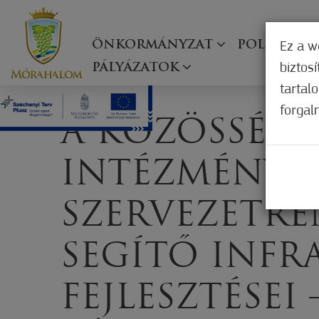
ÖNKORMÁNYZAT
POLGÁRMES
Ez a w
biztos
PÁLYÁZATOK
tartal
forgal
A KÖZÖSSÉGI
INTÉZMÉNY- 
SZERVEZETRE
SEGÍTŐ INFR
FEJLESZTÉSEI