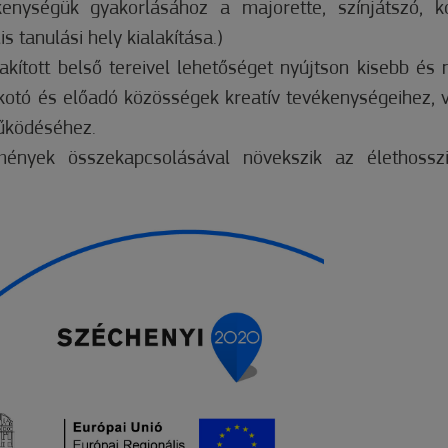
kenységük gyakorlásához a majorette, színjátszó, k
tanulási hely kialakítása.)
akított belső tereivel lehetőséget nyújtson kisebb és
kotó és előadó közösségek kreatív tevékenységeihez, 
működéséhez.
ények összekapcsolásával növekszik az élethosszi