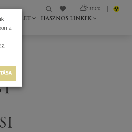
37,2°C
Ő TESTÜLET
HASZNOS LINKEK
ak
kön a
ez.
ÍTÁSA
ST
SI