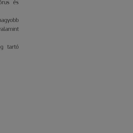
órus és
 nagyobb
valamint
g tartó