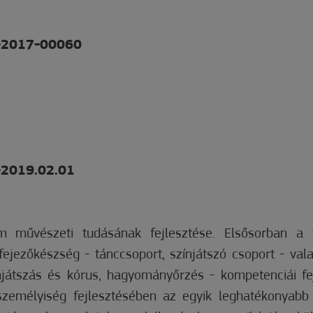
6-2017-00060
-2019.02.01
 művészeti tudásának fejlesztése. Elsősorban a t
fejezőkészség - tánccsoport, színjátszó csoport - val
njátszás és kórus, hagyományőrzés - kompetenciái fe
zemélyiség fejlesztésében az egyik leghatékonyabb 