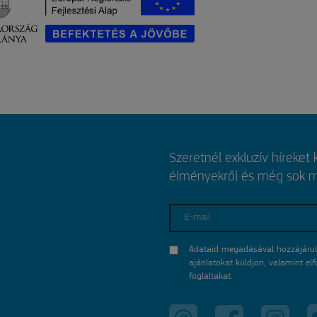
Szeretnél exkluzív híreket
élményekről és még sok mi
E-mail
Adataid megadásával hozzájárul
ajánlatokat küldjön, valamint e
foglaltakat.