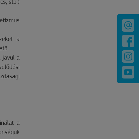
s, stb.)
etizmus
zeket a
ető.
 javul a
lődési
azdasági
ínálat a
önségük