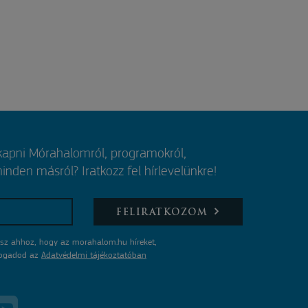
 kapni Mórahalomról, programokról,
nden másról? Iratkozz fel hírlevelünkre!
FELIRATKOZOM
sz ahhoz, hogy az morahalom.hu híreket,
lfogadod az
Adatvédelmi tájékoztatóban