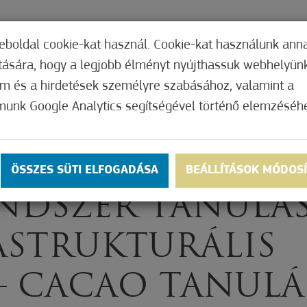
TERI HIVATAL
INTÉZMÉNYEK
KÉPVISEL
eboldal cookie-kat használ. Cookie-kat használunk ann
ítására, hogy a legjobb élményt nyújthassuk webhelyün
om és a hirdetések személyre szabásához, valamint a
munk Google Analytics segítségével történő elemzéséh
 MŰVELŐDÉSI
ÉS
ÖSSZES SÜTI ELFOGADÁSA
BEÁLLÍTÁSOK MÓDOS
NDSZER TANULÁ
ASTRUKTURÁLIS
 – CACAO TANULÁ