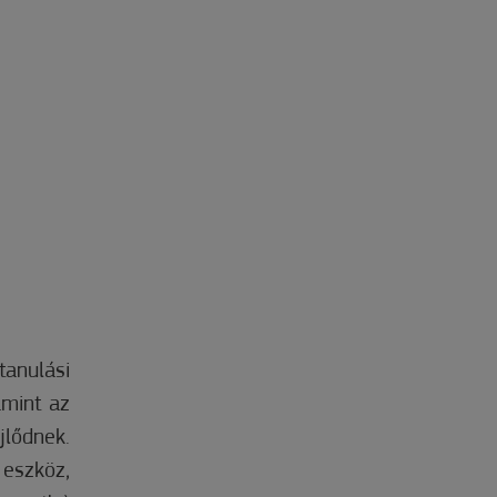
anulási
amint az
jlődnek.
eszköz,