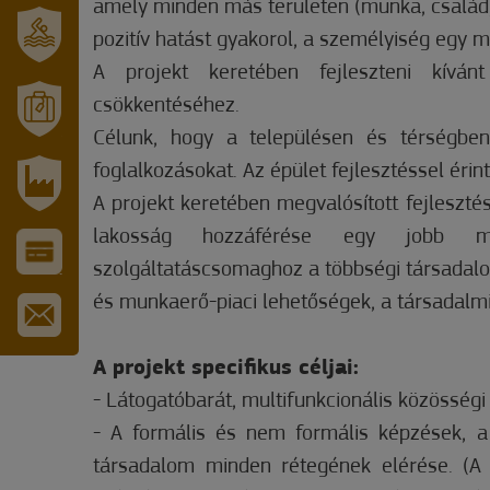
amely minden más területen (munka, család, 
pozitív hatást gyakorol, a személyiség egy 
SZT.
A projekt keretében fejleszteni kívánt
ERZSÉBET
GYÓGYFÜRDŐ
csökkentéséhez.
Célunk, hogy a településen és térségben
MÓRAHALOM
TURISZTIKA
foglalkozásokat. Az épület fejlesztéssel éri
A projekt keretében megvalósított fejlesztéss
IPARI
lakosság hozzáférése egy jobb mi
PARK
szolgáltatáscsomaghoz a többségi társadalom 
VÁROS-
ÉS
és munkaerő-piaci lehetőségek, a társadalmi 
TURISZTIKAI
KÁRTYA
IRATKOZZON
FEL
A projekt specifikus céljai:
HÍRLEVELÜNKRE
- Látogatóbarát, multifunkcionális közösségi
- A formális és nem formális képzések, a 
társadalom minden rétegének elérése. (A