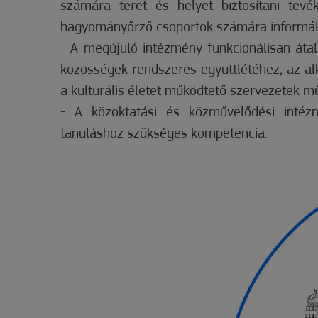
számára teret és helyet biztosítani tevé
hagyományőrző csoportok számára informális 
- A megújuló intézmény funkcionálisan átal
közösségek rendszeres együttlétéhez, az al
a kulturális életet működtető szervezetek 
- A közoktatási és közművelődési intézm
tanuláshoz szükséges kompetencia.