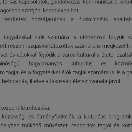
társas kapcsolatok, gondolkozás, kommunikáció, erkölc
magasabb szintjén, komplexen hat.
 területek hozzájárulnak a funkcionális analfab
 fogyatékkal élők számára is elérhetővé tegyük e
ntett része mozgáskorlátozottak számára is megközelíth
el és célokkal fejlődik a város kulturális élete, ezáltal
nőségű, hagyományos kulturális és közműve
tagjai és a fogyatékkal élők tagjai számára is. is a g
befogadás, illetve a lakosság életszínvonala javul.
 központ létrehozása.
közösségi és élményfunkciók, a kulturális programk
 helyben működő művészeti csoportok tagjai és köz