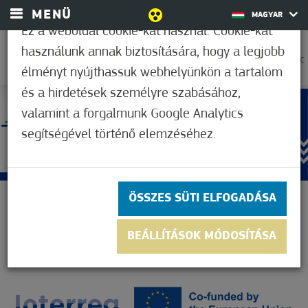
MENÜ
MAGYAR
Ez a weboldal cookie-kat használ. Cookie-kat
használunk annak biztosítására, hogy a legjobb
35,0°C
élményt nyújthassuk webhelyünkön a tartalom
és a hirdetések személyre szabásához,
valamint a forgalmunk Google Analytics
segítségével történő elemzéséhez.
ÖSSZES SÜTI ELFOGADÁSA
BEÁLLÍTÁSOK MÓDOSÍTÁSA