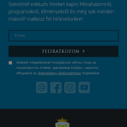
Szeretnél exkluzív híreket kapni Mórahalomról,
programokról, élményekről és még sok minden
másról? Iratkozz fel hírlevelünkre!
E-mail
FELIRATKOZOM
Adataid megadásával hozzájárulsz ahhoz, hogy az
morahalom.hu híreket, ajánlatokat küldjön, valamint
elfogadod az
Adatvédelmi tájékoztatóban
foglaltakat.