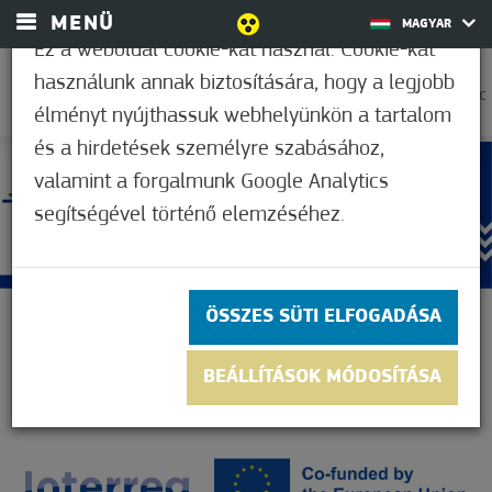
MENÜ
MAGYAR
Ez a weboldal cookie-kat használ. Cookie-kat
használunk annak biztosítására, hogy a legjobb
38,9°C
élményt nyújthassuk webhelyünkön a tartalom
és a hirdetések személyre szabásához,
valamint a forgalmunk Google Analytics
segítségével történő elemzéséhez.
ÖSSZES SÜTI ELFOGADÁSA
BEÁLLÍTÁSOK MÓDOSÍTÁSA