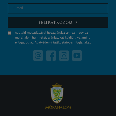
E-mail
FELIRATKOZOM
Adataid megadásával hozzájárulsz ahhoz, hogy az
morahalom.hu híreket, ajánlatokat küldjön, valamint
elfogadod az
Adatvédelmi tájékoztatóban
foglaltakat.