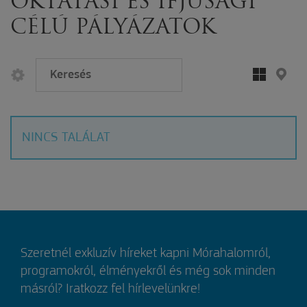
OKTATÁSI ÉS IFJÚSÁGI
CÉLÚ PÁLYÁZATOK
NINCS TALÁLAT
Szeretnél exkluzív híreket kapni Mórahalomról,
programokról, élményekről és még sok minden
másról? Iratkozz fel hírlevelünkre!