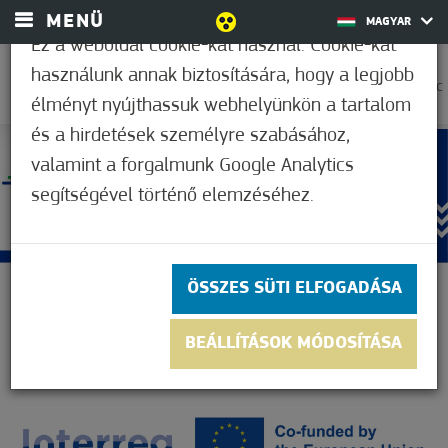
MENÜ
MAGYAR
Ez a weboldal cookie-kat használ. Cookie-kat
használunk annak biztosítására, hogy a legjobb
32,8°C
élményt nyújthassuk webhelyünkön a tartalom
és a hirdetések személyre szabásához,
valamint a forgalmunk Google Analytics
segítségével történő elemzéséhez.
ÖSSZES SÜTI ELFOGADÁSA
BEÁLLÍTÁSOK MÓDOSÍTÁSA