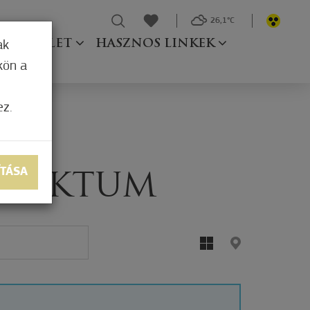
26,1°C
Ő TESTÜLET
HASZNOS LINKEK
ak
kön a
ez.
ÍTÁSA
 PAKTUM