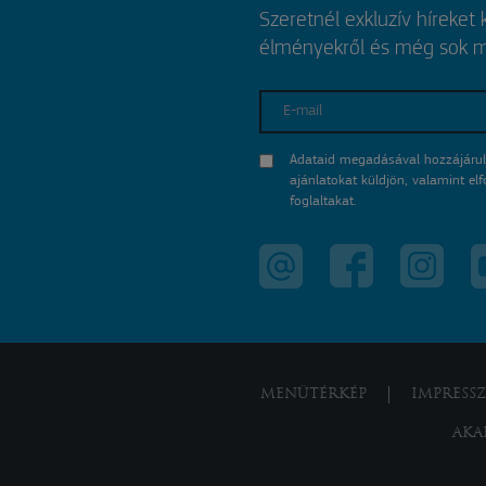
Szeretnél exkluzív híreket
élményekről és még sok mi
E-mail
Adataid megadásával hozzájárul
ajánlatokat küldjön, valamint e
foglaltakat.
MENÜTÉRKÉP
IMPRESS
AKA