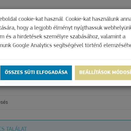
TERI HIVATAL
INTÉZMÉNYEK
KÉPVISEL
eboldal cookie-kat használ. Cookie-kat használunk ann
ítására, hogy a legjobb élményt nyújthassuk webhelyün
om és a hirdetések személyre szabásához, valamint a
munk Google Analytics segítségével történő elemzéséh
SI PAKTUM
ÖSSZES SÜTI ELFOGADÁSA
BEÁLLÍTÁSOK MÓDOS
OGLALKOZTATÁSI
CS TALÁLAT