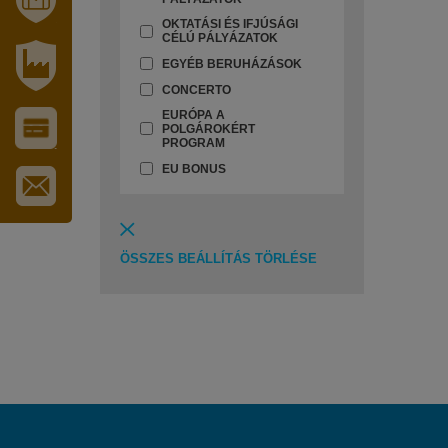
OKTATÁSI ÉS IFJÚSÁGI
MÓRAHALOM
CÉLÚ PÁLYÁZATOK
TURISZTIKA
EGYÉB BERUHÁZÁSOK
CONCERTO
IPARI
PARK
EURÓPA A
POLGÁROKÉRT
PROGRAM
VÁROS-
EU BONUS
ÉS
TURISZTIKAI
KÁRTYA
IRATKOZZON
FEL
HÍRLEVELÜNKRE
ÖSSZES BEÁLLÍTÁS TÖRLÉSE