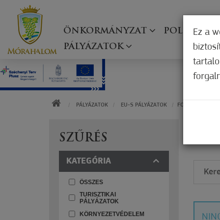
ÖNKORMÁNYZAT
POLGÁRMES
Ez a w
biztos
PÁLYÁZATOK
tartal
forgal
KEZDŐOLDAL
PÁLYÁZATOK
EU-S PÁLYÁZATOK
FOGLALKOZTATÁ
F
SZŰRÉS
KATEGÓRIA
ÖSSZES
TURISZTIKAI
PÁLYÁZATOK
KÖRNYEZETVÉDELEM
NIN