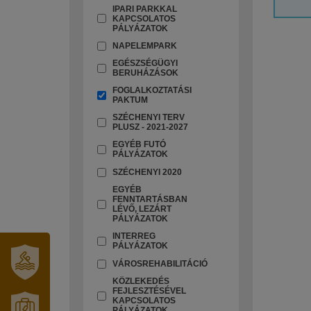
IPARI PARKKAL
KAPCSOLATOS
PÁLYÁZATOK
NAPELEMPARK
EGÉSZSÉGÜGYI
BERUHÁZÁSOK
FOGLALKOZTATÁSI
PAKTUM
SZÉCHENYI TERV
PLUSZ - 2021-2027
EGYÉB FUTÓ
PÁLYÁZATOK
SZÉCHENYI 2020
EGYÉB
FENNTARTÁSBAN
LÉVŐ, LEZÁRT
PÁLYÁZATOK
INTERREG
PÁLYÁZATOK
VÁROSREHABILITÁCIÓ
KÖZLEKEDÉS
SZT.
FEJLESZTÉSÉVEL
ERZSÉBET
KAPCSOLATOS
GYÓGYFÜRDŐ
PÁLYÁZATOK