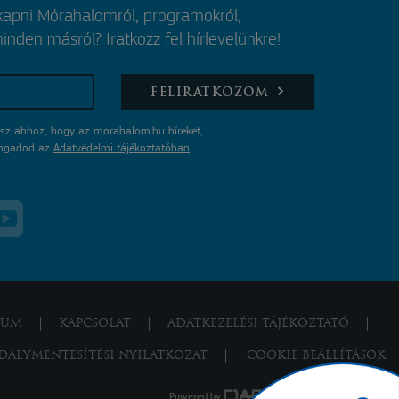
 kapni Mórahalomról, programokról,
nden másról? Iratkozz fel hírlevelünkre!
FELIRATKOZOM
sz ahhoz, hogy az morahalom.hu híreket,
lfogadod az
Adatvédelmi tájékoztatóban
ZUM
KAPCSOLAT
ADATKEZELÉSI TÁJÉKOZTATÓ
DÁLYMENTESÍTÉSI NYILATKOZAT
COOKIE BEÁLLÍTÁSOK
Powered by
a product of