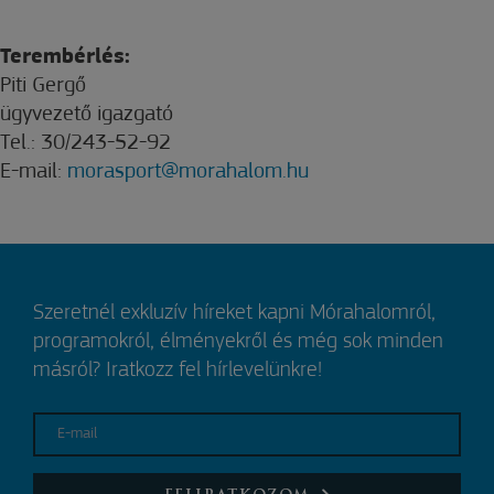
Terembérlés:
Piti Gergő
ügyvezető igazgató
Tel.: 30/243-52-92
E-mail:
morasport@morahalom.hu
Szeretnél exkluzív híreket kapni Mórahalomról,
programokról, élményekről és még sok minden
másról? Iratkozz fel hírlevelünkre!
E-mail