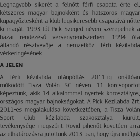
Legnagyobb sikerét a felnőtt férfi csapata érte el,
kétszeres magyar bajnokként és hatszoros magyar
kupagyőztesként a klub legsikeresebb csapatává nőtte
ki magát. 1993-tól Pick Szeged néven szerepelnek a
hazai rendezésű versenyrendszerben, 1994 óta
állandó résztvevője a nemzetközi férfi kézilabda
vérkeringésének.
A JELEN
A férfi kézilabda utánpótlás 2011-ig önállóan
működött Tisza Volán SC néven. 11 korcsoportot
képeztünk, akik 14 alkalommal nyertek korosztályos,
országos magyar bajnokságokat. A Pick Kézilabda Zrt.
2011-es megalakulása következtében, a Tisza Volán
Sport Club kézilabda szakosztálya kiürült,
tevékenysége megszűnt. Rövid pihenőt követően arra
az elhatározásra jutottunk 2013-ban, hogy újra indítjuk