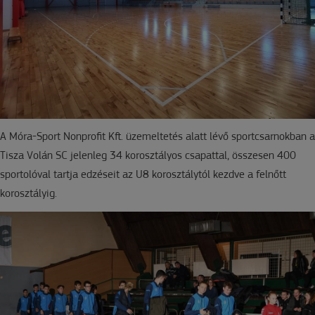
A Móra-Sport Nonprofit Kft. üzemeltetés alatt lévő sportcsarnokban a
Tisza Volán SC jelenleg 34 korosztályos csapattal, összesen 400
sportolóval tartja edzéseit az U8 korosztálytól kezdve a felnőtt
korosztályig.