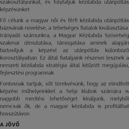
szakosztályunkat, és folytatjuk kézilabda utánpótlás
képzésünket.
Fő célunk a magyar női és férfi kézilabda utánpótlás
bázisának növelése, a tehetséges fiatalok kiválasztása.
Irányadó számunkra, a Magyar Kézilabda Szövetség
szakmai útmutatása, támogatása aminek alapján
biztosítjuk a képzést az utánpótlás különböző
korosztályaiban. Ez által fiataljaink részesei lesznek a
nemzeti kézilabda stratégia által kitűzött megújulási,
fejlesztési programnak.
Fontosnak tartjuk, sőt törekvésünk, hogy az elindított
képzési műhelyeinkkel a helyi klubok számára is
nagyobb merítési lehetőséget kínáljunk, melyből
nemcsak ők, de a magyar kézilabda is profitálhat
hosszútávon.
A JÖVŐ