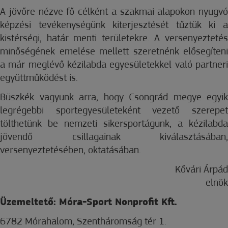
A jövőre nézve fő célként a szakmai alapokon nyugvó
képzési tevékenységünk kiterjesztését tűztük ki a
kistérségi, határ menti területekre. A versenyeztetés
minőségének emelése mellett szeretnénk elősegíteni
a már meglévő kézilabda egyesületekkel való partneri
együttműködést is.
Büszkék vagyunk arra, hogy Csongrád megye egyik
legrégebbi sportegyesületeként vezető szerepet
tölthetünk be nemzeti sikersportágunk, a kézilabda
jövendő csillagainak kiválasztásában,
versenyeztetésében, oktatásában.
Kővári Árpád
elnök
Üzemeltető: Móra-Sport Nonprofit Kft.
6782 Mórahalom, Szentháromság tér 1.