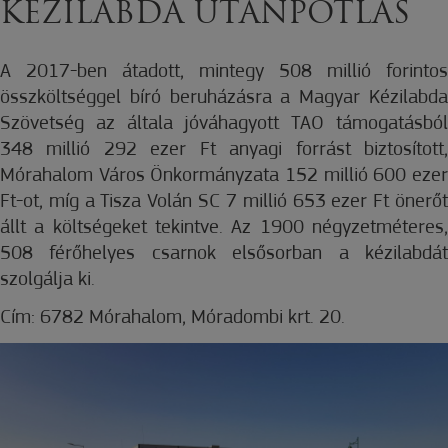
KÉZILABDA UTÁNPÓTLÁS
A 2017-ben átadott, mintegy 508 millió forintos
összköltséggel bíró beruházásra a Magyar Kézilabda
Szövetség az általa jóváhagyott TAO támogatásból
348 millió 292 ezer Ft anyagi forrást biztosított,
Mórahalom Város Önkormányzata 152 millió 600 ezer
Ft-ot, míg a Tisza Volán SC 7 millió 653 ezer Ft önerőt
állt a költségeket tekintve. Az 1900 négyzetméteres,
508 férőhelyes csarnok elsősorban a kézilabdát
szolgálja ki.
Cím: 6782 Mórahalom, Móradombi krt. 20.