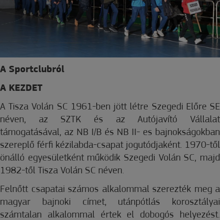
A Sportclubról
A KEZDET
A Tisza Volán SC 1961-ben jött létre Szegedi Előre SE
néven, az SZTK és az Autójavító Vállalat
támogatásával, az NB I/B és NB II- es bajnokságokban
szereplő férfi kézilabda-csapat jogutódjaként. 1970-től
önálló egyesületként működik Szegedi Volán SC, majd
1982-től Tisza Volán SC néven.
Felnőtt csapatai számos alkalommal szerezték meg a
magyar bajnoki címet, utánpótlás korosztályai
számtalan alkalommal értek el dobogós helyezést.