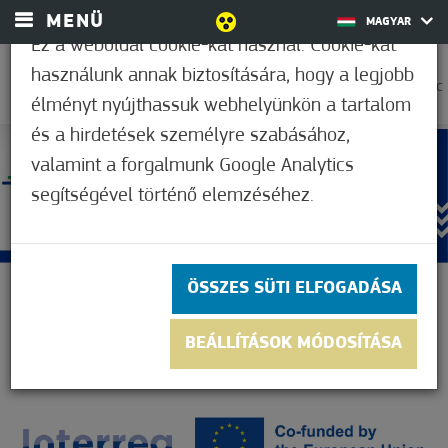
MENÜ
MAGYAR
Ez a weboldal cookie-kat használ. Cookie-kat
használunk annak biztosítására, hogy a legjobb
25,0°C
élményt nyújthassuk webhelyünkön a tartalom
és a hirdetések személyre szabásához,
valamint a forgalmunk Google Analytics
segítségével történő elemzéséhez.
ÖSSZES SÜTI ELFOGADÁSA
BEÁLLÍTÁSOK MÓDOSÍTÁSA