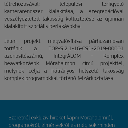
létrehozásával; települési térfigyelő
kamerarendszer kialakítása; a szegregációval
veszélyeztetett lakosság költöztetése az újonnan
kialakított szociális bérlakásokba.
Jelen projekt megvalósítása párhuzamosan
történik a TOP-5.2.1-16-CS1-2019-00001
azonosítószámú, IntegrÁLOM - Komplex
beavatkozások Mórahalmon című projekttel,
melynek célja a hátrányos helyzetű lakosság
komplex programokkal történő felzárkóztatása.
Szeretnél exkluzív híreket kapni Mórahalomról,
programokról, élményekről és még sok minden