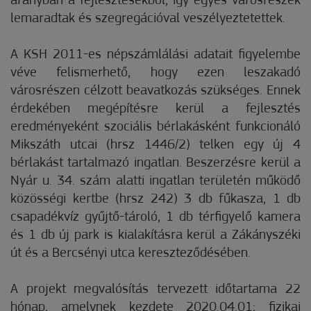
arányban a fejlesztésekből, így egyes városrészek
lemaradtak és szegregációval veszélyeztetettek.
A KSH 2011-es népszámlálási adatait figyelembe
véve felismerhető, hogy ezen leszakadó
városrészen célzott beavatkozás szükséges. Ennek
érdekében megépítésre kerül a fejlesztés
eredményeként szociális bérlakásként funkcionáló
Mikszáth utcai (hrsz 1446/2) telken egy új 4
bérlakást tartalmazó ingatlan. Beszerzésre kerül a
Nyár u. 34. szám alatti ingatlan területén működő
közösségi kertbe (hrsz 242) 3 db fűkasza, 1 db
csapadékvíz gyűjtő-tároló, 1 db térfigyelő kamera
és 1 db új park is kialakításra kerül a Zákányszéki
út és a Bercsényi utca kereszteződésében.
A projekt megvalósítás tervezett időtartama 22
hónap, amelynek kezdete 2020.04.01; fizikai