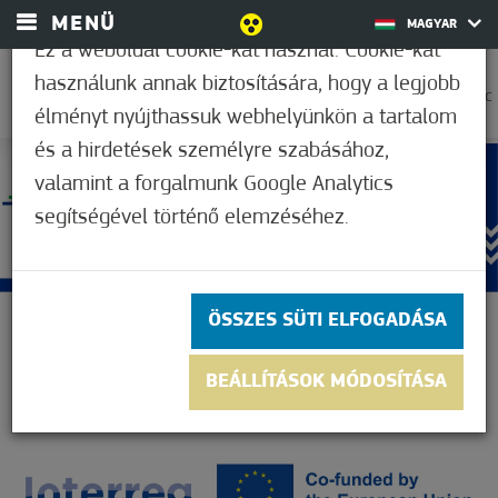
MENÜ
MAGYAR
Ez a weboldal cookie-kat használ. Cookie-kat
használunk annak biztosítására, hogy a legjobb
35,0°C
élményt nyújthassuk webhelyünkön a tartalom
és a hirdetések személyre szabásához,
valamint a forgalmunk Google Analytics
segítségével történő elemzéséhez.
ÖSSZES SÜTI ELFOGADÁSA
BEÁLLÍTÁSOK MÓDOSÍTÁSA