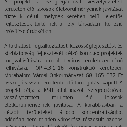
A projekt a szegregációval veszélyeztetett
területen élő lakosok életkörülményeinek javítását
tűzte ki célul, melynek keretien belül jelentős
fejlesztések történnek a helyi társadalmi kohézió
erősítése érdekében.
A lakhatást, foglalkoztatást, közösségfejlesztést és
közbiztonság fejlesztését célzó komplex projektek
megvalósítására leromlott városi területeken című
felhívásra, TOP-4.3.1-16 konstrukció keretében
Mórahalom Városi Önkormányzat 68 165 037 Ft
összegű vissza nem térítendő támogatást kapott. A
projekt célja a KSH által igazolt szegregációval
veszélyeztetett területen élő lakosok
életkörülményeinek javítása. A korábbiakban a
célzott területeket átfogó koncentráltságból
adódóan nem minden városrész részesült azonos