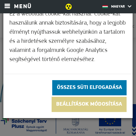
MENÜ
MAGYAR
Ez a weboldal cookie-kat használ. Cookie-kat
használunk annak biztosítására, hogy a legjobb
27,2°C
élményt nyújthassuk webhelyünkön a tartalom
és a hirdetések személyre szabásához,
valamint a forgalmunk Google Analytics
segítségével történő elemzéséhez.
ÖSSZES SÜTI ELFOGADÁSA
BEÁLLÍTÁSOK MÓDOSÍTÁSA