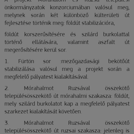
A projekt Mórahalom és Ruzsa települési
önkormányzatok konzorciumában valósul meg,
melynek során két különböző külterületi út
fejlesztése történik meg: földút stabilizációra,
földút korszerűsítésére és szilárd burkolattal
történő ellátására, valamint aszfalt út
megerősítésére kerül sor.
1.
Fürtön sor :mezőgazdasági bekötőút
stabilizálása valósul meg a projekt során a
megfelelő pályatest kialakításával.
2.
Mórahalmot Ruzsával összekötő
településösszekötő út mórahalmi szakasza: földút,
mely szilárd burkolatot kap a megfelelő pályatest
szarkezet kialakítását követően.
3.
Mórahalmot Ruzsával összekötő
településösszekötő út ruzsai szakasza: jelenleg is