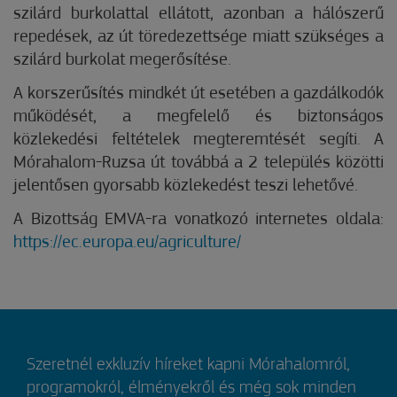
szilárd burkolattal ellátott, azonban a hálószerű
repedések, az út töredezettsége miatt szükséges a
szilárd burkolat megerősítése.
A korszerűsítés mindkét út esetében a gazdálkodók
működését, a megfelelő és biztonságos
közlekedési feltételek megteremtését segíti. A
Mórahalom-Ruzsa út továbbá a 2 település közötti
jelentősen gyorsabb közlekedést teszi lehetővé.
A Bizottság EMVA-ra vonatkozó internetes oldala:
https://ec.europa.eu/agriculture/
Szeretnél exkluzív híreket kapni Mórahalomról,
programokról, élményekről és még sok minden