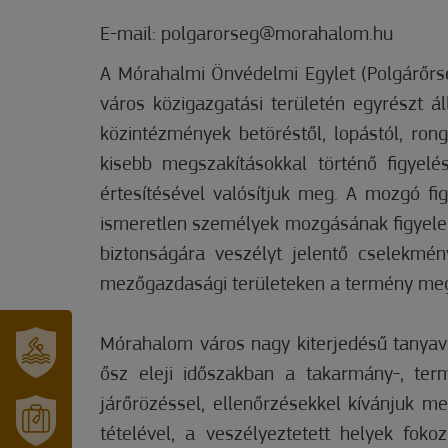
E-mail: polgarorseg@morahalom.hu
A Mórahalmi Önvédelmi Egylet (Polgárőrs
város közigazgatási területén egyrészt ál
közintézmények betöréstől, lopástól, ron
kisebb megszakításokkal történő figyelé
értesítésével valósítjuk meg. A mozgó fi
ismeretlen személyek mozgásának figyelem
biztonságára veszélyt jelentő cselekmény
mezőgazdasági területeken a termény me
Mórahalom város nagy kiterjedésű tanyavil
ősz eleji időszakban a takarmány-, ter
SZT.
ERZSÉBET
járőrözéssel, ellenőrzésekkel kívánjuk 
GYÓGYFÜRDŐ
tételével, a veszélyeztetett helyek foko