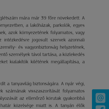
aglétszám mára már 39 főre növekedett. A
környezetben, a lakóházak, parkolók, egyes
knek, azok környezetének folyamatos, vagy
z intézkedésre jogosult szervek azonnali
 személy- és vagyonbiztonság helyzetének,
ntő személyek távol tartása, a közlekedés
ket kialakítók kilétének megállapítása, a
ít a tanyavilág biztonságára. A nyár végi,
ek számának visszaszorítását folyamatos
lyozását az ellenőrző körutak gyakoribbá
a határ közelsége miatt is. A tanyán élők