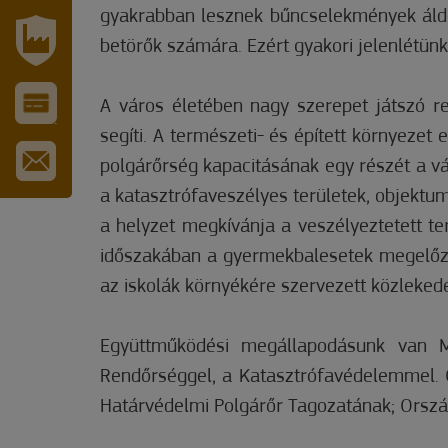
MÓRAHALOM
gyakrabban lesznek bűncselekmények áldoza
TURISZTIKA
betörők számára. Ezért gyakori jelenlétünk
IPARI
PARK
A város életében nagy szerepet játszó re
VÁROS-
segíti. A természeti- és épített környezet
ÉS
TURISZTIKAI
polgárőrség kapacitásának egy részét a vár
KÁRTYA
IRATKOZZON
a katasztrófaveszélyes területek, objektu
FEL
HÍRLEVELÜNKRE
a helyzet megkívánja a veszélyeztetett te
időszakában a gyermekbalesetek megelőz
az iskolák környékére szervezett közleked
Együttműködési megállapodásunk van M
Rendőrséggel, a Katasztrófavédelemmel. 
Határvédelmi Polgárőr Tagozatának; Orszá