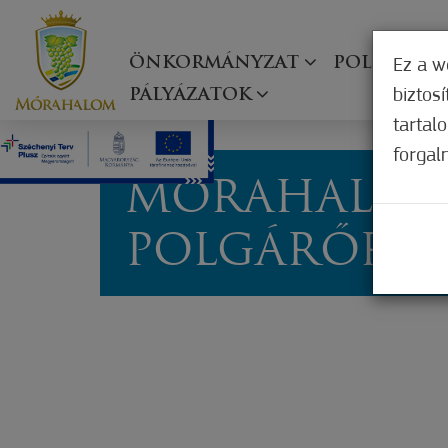
ÖNKORMÁNYZAT
POLGÁRMES
Ez a w
biztos
PÁLYÁZATOK
tartal
forgal
MÓRAHALMI
POLGÁRŐRS