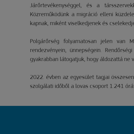
Járőrtevékenységgel, és a társszervek
Közreműködünk a migráció elleni küzdele
kapnak, miként viselkedjenek és cselekedj
Polgárőrség folyamatosan jelen van Mó
rendezvényein, ünnepségein. Rendőrségi 
gyakrabban látogatjuk, hogy áldozattá ne v
2022. évben az egyesület tagjai összesen 
szolgálati időből a lovas csoport 1.241 órá