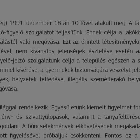
ég) 1991. december 18-án 10 fővel alakult meg. A t
ló-figyelő szolgálatot teljesítünk. Ennek célja a lakó
gálástól való megóvása. Ezt az érintett létesítménye
sével, nem kívánatos jelenségek észlelése esetén a
gyelő-jelző szolgálatunk célja a település egészén a
mel kísérése, a gyermekek biztonságára veszélyt jele
ek, helyzetek felfedése, illegális szemétlerakó helye
góvása.
ággal rendelkezik. Egyesületünk kiemelt figyelmet ford
mény- és szivattyúlopások, valamint a tanyafeltörés
megoldani. A bűncselekmények elkövetésének megakadá
zott figyelésével próbáljuk csökkenteni. Fontos ez 