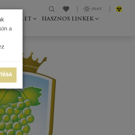
25,6°C
Ő TESTÜLET
HASZNOS LINKEK
ak
kön a
ez.
ÍTÁSA