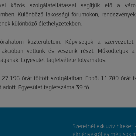
kel közös szolgálatellátással segítjük elő a váro
mben. Különböző lakossági fórumokon, rendezvényeke
enek különböző élethelyzetekben.
rahalom közterületein. Képviseljük a szervezete
akcióban vettünk és veszünk részt. Működtetjük a ci
áljanak. Egyesület tagfelvétele folyamatos.
27.196 órát töltött szolgálatban. Ebből 11.789 órát t
t adott. Egyesület taglétszáma 39 fő.
Szeretnél exkluzív híreket
élményekről és még sok mi