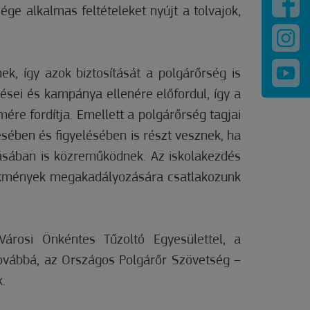
ge alkalmas feltételeket nyújt a tolvajok,
k, így azok biztosítását a polgárőrség is
dései és kampánya ellenére előfordul, így a
ére fordítja. Emellett a polgárőrség tagjai
sében és figyelésében is részt vesznek, ha
ításában is közreműködnek. Az iskolakezdés
ekmények megakadályozására csatlakozunk
rosi Önkéntes Tűzoltó Egyesülettel, a
ovábbá, az Országos Polgárőr Szövetség –
.