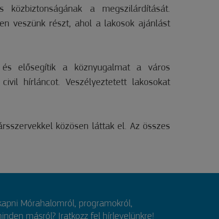
s közbiztonságának a megszilárdítását.
n veszünk részt, ahol a lakosok ajánlást
t és elősegítik a köznyugalmat a város
vil hírláncot. Veszélyeztetett lakosokat
ársszervekkel közösen láttak el. Az összes
 kapni Mórahalomról, programokról,
nden másról? Iratkozz fel hírlevelünkre!