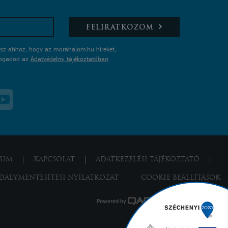
FELIRATKOZOM
sz ahhoz, hogy az morahalom.hu híreket,
lfogadod az
Adatvédelmi tájékoztatóban
ZUM
KAPCSOLAT
ADATKEZELÉSI TÁJÉKOZTATÓ
DÁLYMENTESÍTÉSI NYILATKOZAT
COOKIE BEÁLLÍTÁSOK
Powered by
a product of