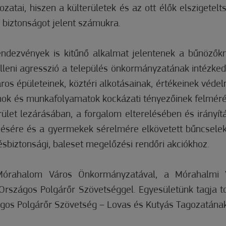
tai, hiszen a külterületek és az ott élők elszigeteltsé
 biztonságot jelent számukra.
ndezvények is kitűnő alkalmat jelentenek a bűnözőkne
 elleni agresszió a település önkormányzatának intézke
os épületeinek, köztéri alkotásainak, értékeinek védelm
mok és munkafolyamatok kockázati tényezőinek felméré
rület lezárásában, a forgalom elterelésében és irány
ésére és a gyermekek sérelmére elkövetett bűncsel
ésbiztonsági, baleset megelőzési rendőri akciókhoz.
órahalom Város Önkormányzatával, a Mórahalmi Vá
Országos Polgárőr Szövetséggel. Egyesületünk tagja t
gos Polgárőr Szövetség – Lovas és Kutyás Tagozatának