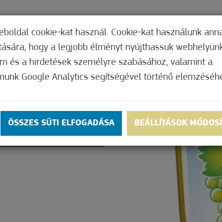
TERI HIVATAL
INTÉZMÉNYEK
KÉPVISEL
eboldal cookie-kat használ. Cookie-kat használunk ann
ítására, hogy a legjobb élményt nyújthassuk webhelyün
om és a hirdetések személyre szabásához, valamint a
munk Google Analytics segítségével történő elemzéséh
ÉG
ÖSSZES SÜTI ELFOGADÁSA
BEÁLLÍTÁSOK MÓDOS