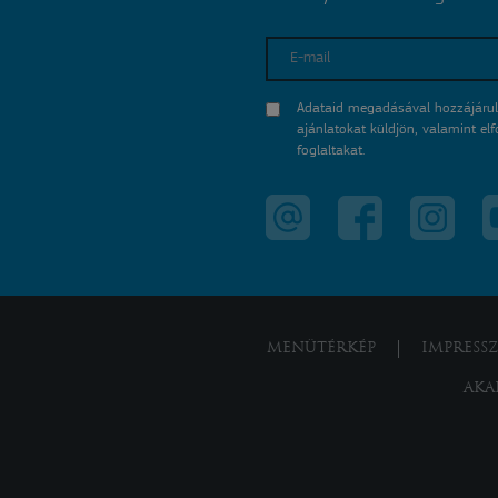
E-mail
Adataid megadásával hozzájárul
ajánlatokat küldjön, valamint e
foglaltakat.
MENÜTÉRKÉP
IMPRESS
AKA