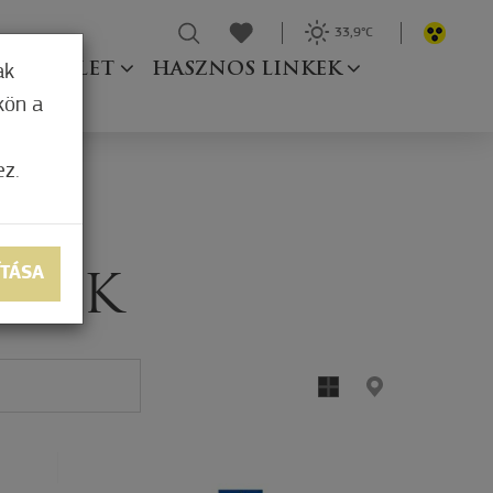
33,9°C
Ő TESTÜLET
HASZNOS LINKEK
ak
kön a
ez.
ÍTÁSA
ATOK