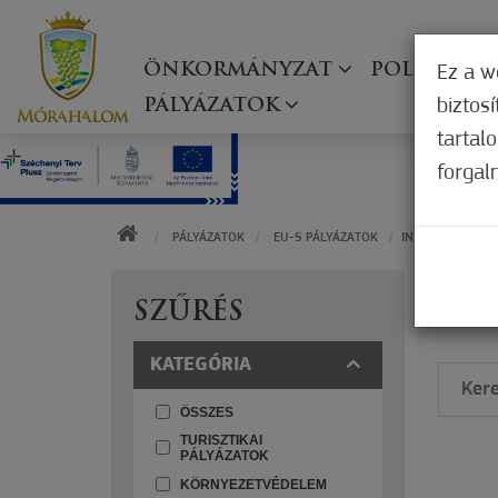
ÖNKORMÁNYZAT
POLGÁRMES
Ez a w
biztos
PÁLYÁZATOK
tartal
forgal
KEZDŐOLDAL
PÁLYÁZATOK
EU-S PÁLYÁZATOK
INTERREG PÁLYÁ
I
SZŰRÉS
KATEGÓRIA
ÖSSZES
TURISZTIKAI
PÁLYÁZATOK
KÖRNYEZETVÉDELEM