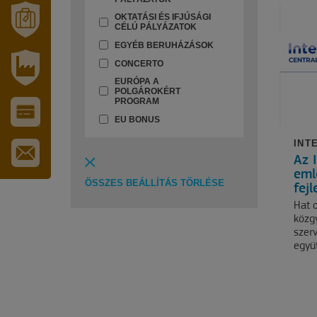
ERZSÉBET
GYÓGYFÜRDŐ
OKTATÁSI ÉS IFJÚSÁGI
CÉLÚ PÁLYÁZATOK
MÓRAHALOM
EGYÉB BERUHÁZÁSOK
TURISZTIKA
CONCERTO
EURÓPA A
IPARI
POLGÁROKÉRT
PARK
PROGRAM
EU BONUS
VÁROS-
ÉS
INT
TURISZTIKAI
Az 
KÁRTYA
IRATKOZZON
eml
ÖSSZES BEÁLLÍTÁS TÖRLÉSE
FEL
fej
HÍRLEVELÜNKRE
Hat o
közgy
szerv
együ