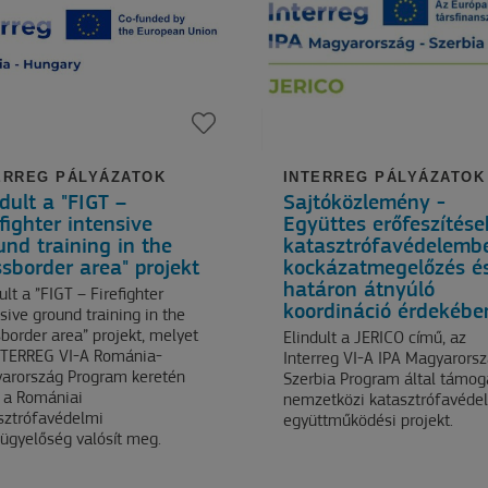
ERREG PÁLYÁZATOK
INTERREG PÁLYÁZATOK
dult a "FIGT –
Sajtóközlemény -
fighter intensive
Együttes erőfeszítése
und training in the
katasztrófavédelemb
ssborder area" projekt
kockázatmegelőzés é
határon átnyúló
ult a ”FIGT – Firefighter
koordináció érdekébe
sive ground training in the
border area” projekt, melyet
Elindult a JERICO című, az
NTERREG VI-A Románia-
Interreg VI-A IPA Magyarors
arország Program keretén
Szerbia Program által támog
l a Romániai
nemzetközi katasztrófavéde
sztrófavédelmi
együttműködési projekt.
lügyelőség valósít meg.