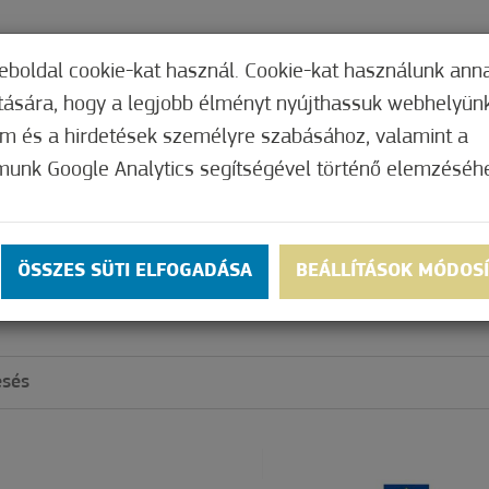
TERI HIVATAL
INTÉZMÉNYEK
KÉPVISEL
eboldal cookie-kat használ. Cookie-kat használunk ann
ítására, hogy a legjobb élményt nyújthassuk webhelyün
om és a hirdetések személyre szabásához, valamint a
munk Google Analytics segítségével történő elemzéséh
ZATOK
ÖSSZES SÜTI ELFOGADÁSA
BEÁLLÍTÁSOK MÓDOS
NTERREG PÁLYÁZ