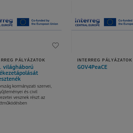
ERREG PÁLYÁZATOK
INTERREG PÁLYÁZATOK
I. világháború
GOV4PeaCE
ékezetápolását
lesztenék
rszág kormányzati szervei,
űjteményei és civil
ezetei vesznek részt az
ttműködésben