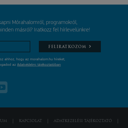
 kapni Mórahalomról, programokról,
nden másról? Iratkozz fel hírlevelünkre!
FELIRATKOZOM
sz ahhoz, hogy az morahalom.hu híreket,
lfogadod az
Adatvédelmi tájékoztatóban
ZUM
KAPCSOLAT
ADATKEZELÉSI TÁJÉKOZTATÓ