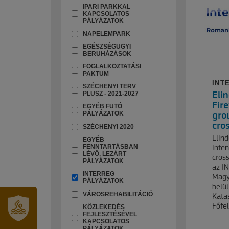
IPARI PARKKAL
KAPCSOLATOS
PÁLYÁZATOK
NAPELEMPARK
EGÉSZSÉGÜGYI
BERUHÁZÁSOK
FOGLALKOZTATÁSI
PAKTUM
INT
SZÉCHENYI TERV
PLUSZ - 2021-2027
Elin
Fire
EGYÉB FUTÓ
PÁLYÁZATOK
gro
cro
SZÉCHENYI 2020
Elind
EGYÉB
FENNTARTÁSBAN
inten
LÉVŐ, LEZÁRT
cross
PÁLYÁZATOK
az I
INTERREG
Magy
PÁLYÁZATOK
belü
VÁROSREHABILITÁCIÓ
Kata
Főfe
KÖZLEKEDÉS
FEJLESZTÉSÉVEL
KAPCSOLATOS
SZT.
PÁLYÁZATOK