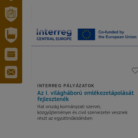
SZT.
ERZSÉBET
GYÓGYFÜRDŐ
MÓRAHALOM
TURISZTIKA
IPARI
PARK
VÁROS-
ÉS
TURISZTIKAI
KÁRTYA
IRATKOZZON
FEL
INTERREG PÁLYÁZATOK
HÍRLEVELÜNKRE
Az I. világháború emlékezetápolását
fejlesztenék
Hat ország kormányzati szervei,
közgyűjteményei és civil szervezetei vesznek
részt az együttműködésben