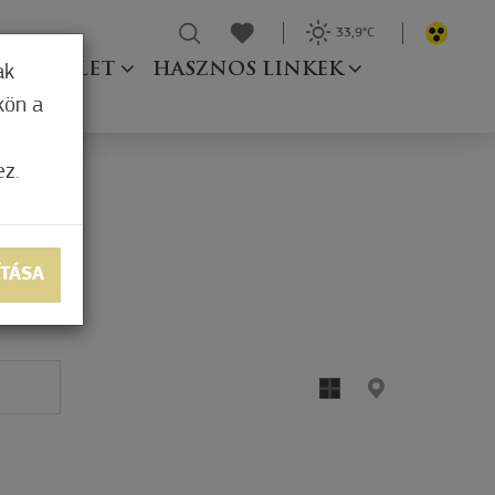
33,9°C
Ő TESTÜLET
HASZNOS LINKEK
ak
kön a
ez.
ÍTÁSA