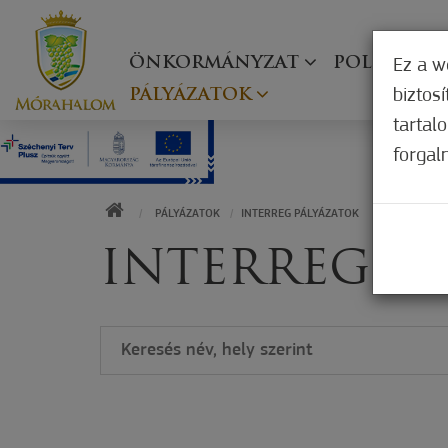
ÖNKORMÁNYZAT
POLGÁRMES
Ez a w
biztos
PÁLYÁZATOK
tartal
forgal
KEZDŐOLDAL
PÁLYÁZATOK
INTERREG PÁLYÁZATOK
INTERREG P