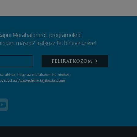
 kapni Mórahalomról, programokról,
nden másról? Iratkozz fel hírlevelünkre!
FELIRATKOZOM
sz ahhoz, hogy az morahalom.hu híreket,
lfogadod az
Adatvédelmi tájékoztatóban