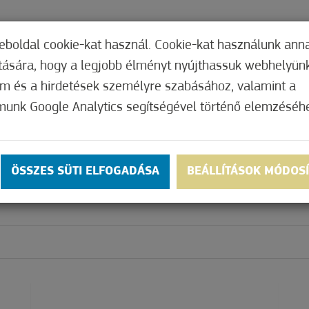
TERI HIVATAL
INTÉZMÉNYEK
KÉPVISEL
eboldal cookie-kat használ. Cookie-kat használunk ann
ítására, hogy a legjobb élményt nyújthassuk webhelyün
om és a hirdetések személyre szabásához, valamint a
munk Google Analytics segítségével történő elemzéséh
ÖSSZES SÜTI ELFOGADÁSA
BEÁLLÍTÁSOK MÓDOS
ÁLYÁZATOK