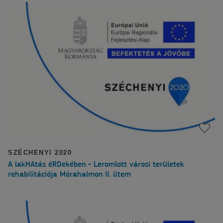
SZÉCHENYI 2020
A lakHAtás éRDekében - Leromlott városi területek
rehabilitációja Mórahalmon II. ütem