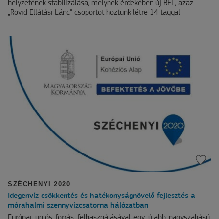
helyzetének stabilizálása, melynek érdekében új REL, azaz
„Rövid Ellátási Lánc” csoportot hoztunk létre 14 taggal
SZÉCHENYI 2020
Idegenvíz csökkentés és hatékonyságnövelő fejlesztés a
mórahalmi szennyvízcsatorna hálózatban
Európai uniós forrás felhasználásával egy újabb nagyszabású,