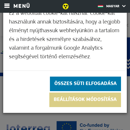
MENÜ
MAGYAR
Ez a weboldal cookie-kat használ. Cookie-kat
használunk annak biztosítására, hogy a legjobb
27,9°C
élményt nyújthassuk webhelyünkön a tartalom
és a hirdetések személyre szabásához,
valamint a forgalmunk Google Analytics
segítségével történő elemzéséhez.
ÖSSZES SÜTI ELFOGADÁSA
BEÁLLÍTÁSOK MÓDOSÍTÁSA