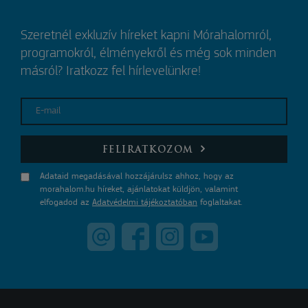
Szeretnél exkluzív híreket kapni Mórahalomról,
programokról, élményekről és még sok minden
másról? Iratkozz fel hírlevelünkre!
E-mail
FELIRATKOZOM
Adataid megadásával hozzájárulsz ahhoz, hogy az
morahalom.hu híreket, ajánlatokat küldjön, valamint
elfogadod az
Adatvédelmi tájékoztatóban
foglaltakat.