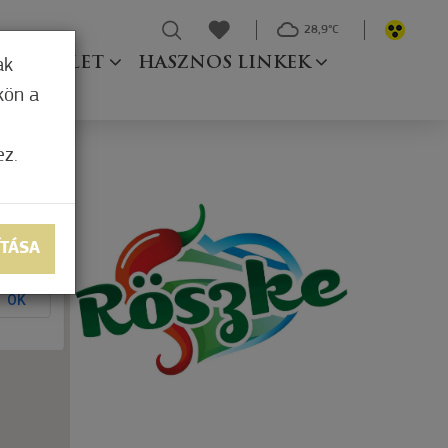
28,9°C
Ő TESTÜLET
HASZNOS LINKEK
ak
kön a
ez.
e
ÍTÁSA
OK