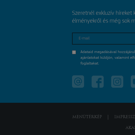
Szeretnél exkluzív híreket
élményekről és még sok mi
E-mail
Adataid megadásával hozzájárul
ajánlatokat küldjön, valamint e
foglaltakat.
MENÜTÉRKÉP
IMPRESS
AKA