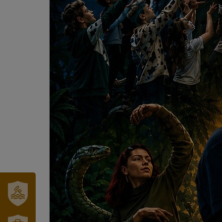
SZT.
ERZSÉBET