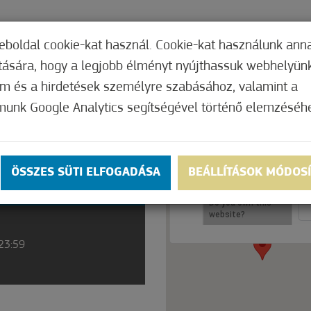
TERI HIVATAL
INTÉZMÉNYEK
KÉPVISEL
eboldal cookie-kat használ. Cookie-kat használunk ann
ítására, hogy a legjobb élményt nyújthassuk webhelyün
om és a hirdetések személyre szabásához, valamint a
munk Google Analytics segítségével történő elemzéséh
This page can't load Googl
SICAL
ÖSSZES SÜTI ELFOGADÁSA
BEÁLLÍTÁSOK MÓDOS
Maps correctly.
Do you own this
website?
 23:59