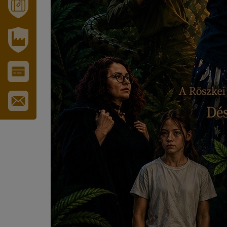
GYÓGYFÜRDŐ
MÓRAHALOM
TURISZTIKA
IPARI
PARK
VÁROS-
ÉS
TURISZTIKAI
KÁRTYA
IRATKOZZON
FEL
HÍRLEVELÜNKRE