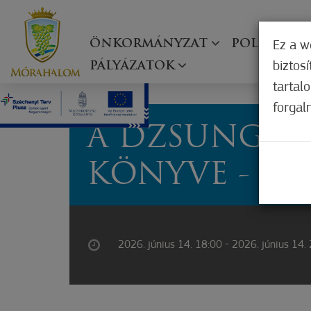
ÖNKORMÁNYZAT
POLGÁRMES
Ez a w
biztos
PÁLYÁZATOK
tartal
forgal
A DZSUNGEL
KÖNYVE - MU
2026. június 14. 18:00 - 2026. június 14.