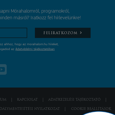
 kapni Mórahalomról, programokról,
nden másról? Iratkozz fel hírlevelünkre!
FELIRATKOZOM
sz ahhoz, hogy az morahalom.hu híreket,
lfogadod az
Adatvédelmi tájékoztatóban
ZUM
KAPCSOLAT
ADATKEZELÉSI TÁJÉKOZTATÓ
DÁLYMENTESÍTÉSI NYILATKOZAT
COOKIE BEÁLLÍTÁSOK