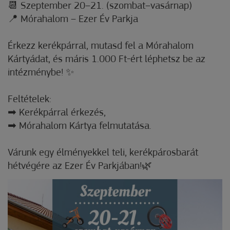
📆 Szeptember 20–21. (szombat–vasárnap)
📍 Mórahalom – Ezer Év Parkja
Érkezz kerékpárral, mutasd fel a Mórahalom
Kártyádat, és máris 1.000 Ft-ért léphetsz be az
intézménybe! ✨
Feltételek:
➡ Kerékpárral érkezés,
➡ Mórahalom Kártya felmutatása.
Várunk egy élményekkel teli, kerékpárosbarát
hétvégére az Ezer Év Parkjában!🌿