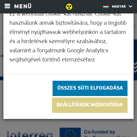
MENÜ
MAGYAR
Ez a weboldal cookie-kat használ. Cookie-kat
használunk annak biztosítására, hogy a legjobb
35,0°C
élményt nyújthassuk webhelyünkön a tartalom
és a hirdetések személyre szabásához,
valamint a forgalmunk Google Analytics
segítségével történő elemzéséhez.
ÖSSZES SÜTI ELFOGADÁSA
BEÁLLÍTÁSOK MÓDOSÍTÁSA