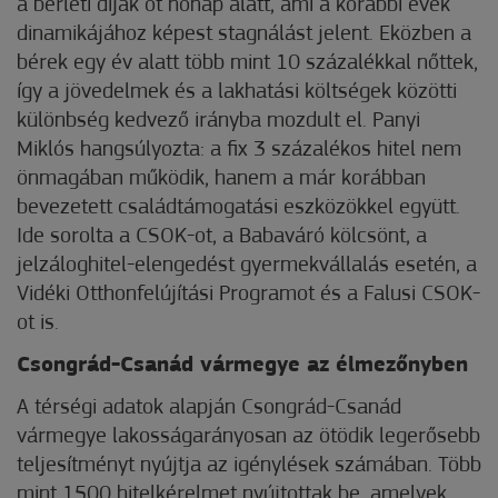
a bérleti díjak öt hónap alatt, ami a korábbi évek
dinamikájához képest stagnálást jelent. Eközben a
bérek egy év alatt több mint 10 százalékkal nőttek,
így a jövedelmek és a lakhatási költségek közötti
különbség kedvező irányba mozdult el. Panyi
Miklós hangsúlyozta: a fix 3 százalékos hitel nem
önmagában működik, hanem a már korábban
bevezetett családtámogatási eszközökkel együtt.
Ide sorolta a CSOK-ot, a Babaváró kölcsönt, a
jelzáloghitel-elengedést gyermekvállalás esetén, a
Vidéki Otthonfelújítási Programot és a Falusi CSOK-
ot is.
Csongrád-Csanád vármegye az élmezőnyben
A térségi adatok alapján Csongrád-Csanád
vármegye lakosságarányosan az ötödik legerősebb
teljesítményt nyújtja az igénylések számában. Több
mint 1500 hitelkérelmet nyújtottak be, amelyek