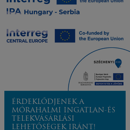
ÉRDEKLŐDJENEK A
MÓRAHALMI INGATLAN-ÉS
TELEKVÁSÁRLÁSI
LEHETŐSÉGEK IRÁNT!