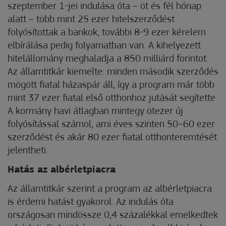
szeptember 1-jei indulása óta – öt és fél hónap
alatt – több mint 25 ezer hitelszerződést
folyósítottak a bankok, további 8-9 ezer kérelem
elbírálása pedig folyamatban van. A kihelyezett
hitelállomány meghaladja a 850 milliárd forintot.
Az államtitkár kiemelte: minden második szerződés
mögött fiatal házaspár áll, így a program már több
mint 37 ezer fiatal első otthonhoz jutását segítette.
A kormány havi átlagban mintegy ötezer új
folyósítással számol, ami éves szinten 50–60 ezer
szerződést és akár 80 ezer fiatal otthonteremtését
jelentheti.
Hatás az albérletpiacra
Az államtitkár szerint a program az albérletpiacra
is érdemi hatást gyakorol. Az indulás óta
országosan mindössze 0,4 százalékkal emelkedtek