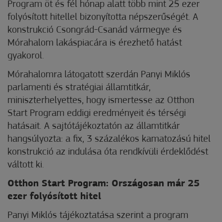
Program öt és fél hónap alatt több mint 25 ezer
folyósított hitellel bizonyította népszerűségét. A
konstrukció Csongrád-Csanád vármegye és
Mórahalom lakáspiacára is érezhető hatást
gyakorol.
Mórahalomra látogatott szerdán Panyi Miklós
parlamenti és stratégiai államtitkár,
miniszterhelyettes, hogy ismertesse az Otthon
Start Program eddigi eredményeit és térségi
hatásait. A sajtótájékoztatón az államtitkár
hangsúlyozta: a fix, 3 százalékos kamatozású hitel
konstrukció az indulása óta rendkívüli érdeklődést
váltott ki.
Otthon Start Program: Országosan már 25
ezer folyósított hitel
Panyi Miklós tájékoztatása szerint a program