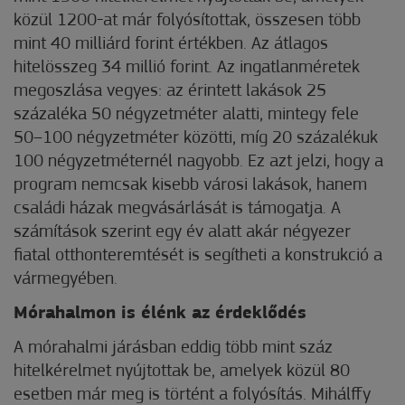
közül 1200-at már folyósítottak, összesen több
mint 40 milliárd forint értékben. Az átlagos
hitelösszeg 34 millió forint. Az ingatlanméretek
megoszlása vegyes: az érintett lakások 25
százaléka 50 négyzetméter alatti, mintegy fele
50–100 négyzetméter közötti, míg 20 százalékuk
100 négyzetméternél nagyobb. Ez azt jelzi, hogy a
program nemcsak kisebb városi lakások, hanem
családi házak megvásárlását is támogatja. A
számítások szerint egy év alatt akár négyezer
fiatal otthonteremtését is segítheti a konstrukció a
vármegyében.
Mórahalmon is élénk az érdeklődés
A mórahalmi járásban eddig több mint száz
hitelkérelmet nyújtottak be, amelyek közül 80
esetben már meg is történt a folyósítás. Mihálffy