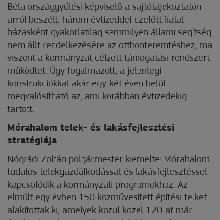
Béla országgyűlési képviselő a sajtótájékoztatón
arról beszélt: három évtizeddel ezelőtt fiatal
házasként gyakorlatilag semmilyen állami segítség
nem állt rendelkezésére az otthonteremtéshez, ma
viszont a kormányzat célzott támogatási rendszert
működtet. Úgy fogalmazott, a jelenlegi
konstrukciókkal akár egy-két éven belül
megvalósítható az, ami korábban évtizedekig
tartott.
Mórahalom telek- és lakásfejlesztési
stratégiája
Nógrádi Zoltán polgármester kiemelte: Mórahalom
tudatos telekgazdálkodással és lakásfejlesztéssel
kapcsolódik a kormányzati programokhoz. Az
elmúlt egy évben 150 közművesített építési telket
alakítottak ki, amelyek közül közel 120-at már