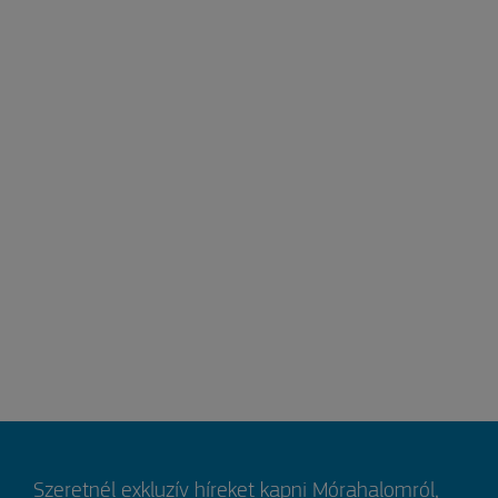
Szeretnél exkluzív híreket kapni Mórahalomról,