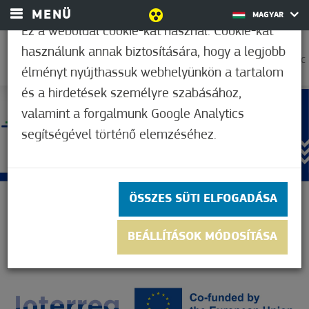
MENÜ
MAGYAR
Ez a weboldal cookie-kat használ. Cookie-kat
használunk annak biztosítására, hogy a legjobb
28,9°C
élményt nyújthassuk webhelyünkön a tartalom
és a hirdetések személyre szabásához,
valamint a forgalmunk Google Analytics
segítségével történő elemzéséhez.
ÖSSZES SÜTI ELFOGADÁSA
BEÁLLÍTÁSOK MÓDOSÍTÁSA