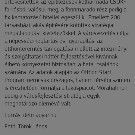
értékesítettek; az építkezések kétharmada CSOK-
forrásból valósul meg, a fennmaradó rész pedig a
fix kamatozású hitellel egészül ki. Emellett 200
társasházi lakás építésére kötöttek stratégiai
megállapodást kivitelezőkkel. A városvezetés célja
a népességmegtartás és -gyarapítás: az
otthonteremtés támogatása mellett az intézményi
és szolgáltatási háttér fejlesztésével kívánnak
élhető környezetet biztosítani a fiatal családok
számára. Az adatok alapján az Otthon Start
Program nemcsak országos, hanem térségi szinten
is érezhetően formálja a lakáspiacot, Mórahalmon
pedig a városfejlesztési stratégia egyik
meghatározó elemévé vált.
Forrás: delmagyar.hu
Fotó: Török János