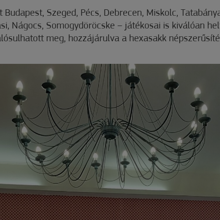
nt Budapest, Szeged, Pécs, Debrecen, Miskolc, Tatabány
i, Nágocs, Somogydöröcske – játékosai is kiválóan hely
sulhatott meg, hozzájárulva a hexasakk népszerűsítés