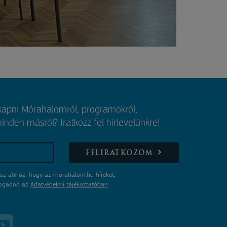
 kapni Mórahalomról, programokról,
nden másról? Iratkozz fel hírlevelünkre!
FELIRATKOZOM
sz ahhoz, hogy az morahalom.hu híreket,
lfogadod az
Adatvédelmi tájékoztatóban