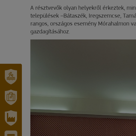
A résztvevők olyan helyekről érkeztek, mi
települések –Bátaszék, Iregszemcse, Tamás
rangos, országos esemény Mórahalmon való
gazdagításához.
SZT.
ERZSÉBET
GYÓGYFÜRDŐ
MÓRAHALOM
TURISZTIKA
IPARI
PARK