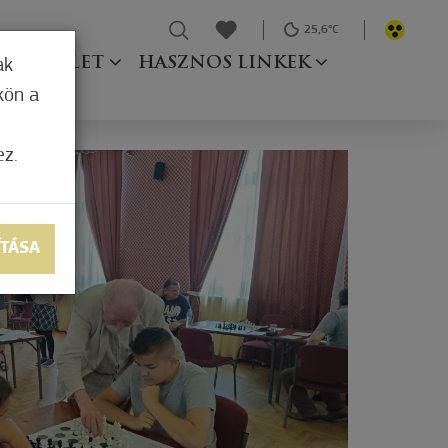
25,6°C
Ő TESTÜLET
HASZNOS LINKEK
ak
kön a
ez.
ÍTÁSA