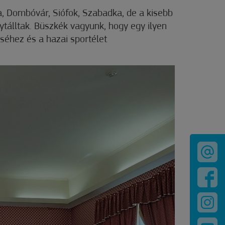
a, Dombóvár, Siófok, Szabadka, de a kisebb
tálltak. Büszkék vagyunk, hogy egy ilyen
éhez és a hazai sportélet