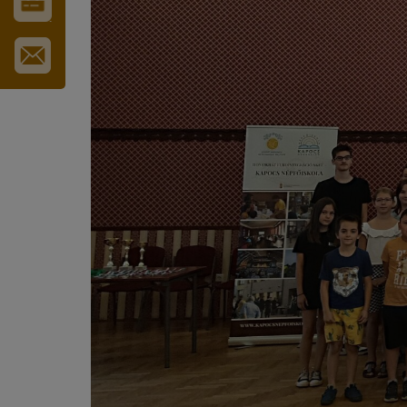
VÁROS-
ÉS
TURISZTIKAI
KÁRTYA
IRATKOZZON
FEL
HÍRLEVELÜNKRE