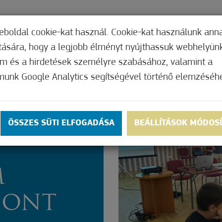
TERI HIVATAL
INTÉZMÉNYEK
KÉPVISEL
eboldal cookie-kat használ. Cookie-kat használunk ann
ítására, hogy a legjobb élményt nyújthassuk webhelyün
om és a hirdetések személyre szabásához, valamint a
munk Google Analytics segítségével történő elemzéséh
ÖSSZES SÜTI ELFOGADÁSA
BEÁLLÍTÁSOK MÓDOS
M
HONT