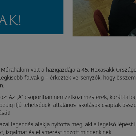
AK!
: Mórahalom volt a házigazdája a 45. Hexasakk
Országo
legkisebb falvakig – érkeztek versenyzők, hogy összem
n.
hoz: Az „A” csoportban nemzetközi mesterek, korábbi ba
edig ifjú tehetségek, általános iskolások csaptak össze,
ását!
ai legendás alakja nyitotta meg, aki a legelső lépést i
t, izgalmat és elismerést hozott mindenkinek.