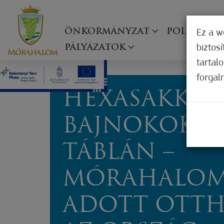
ÖNKORMÁNYZAT
POLGÁRMES
Ez a w
biztos
PÁLYÁZATOK
tartal
forgal
HEXASAKK
BAJNOKOK A
TÁBLÁN –
MÓRAHALO
ADOTT OTT