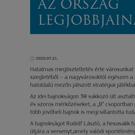
AZ ORSZÁG
LEGJOBBJAIN
2025.07.21.
Hatalmas megtiszteltetés érte városunkat
szegletéből – a nagyvárosoktól egészen a 
hatoldalú mezőn játszott stratégiai játékba
Az idei bajnokságon 38 sakkozó ült asztal
és szoros mérkőzéseket, a „B” csoportban p
több jövőbeli bajnok is megcsillantotta tud
A bajnokságot Rudolf László, a hexasakk haz
útjára a versenyt,amely valódi sportélmény