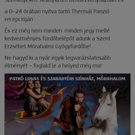
Személyesen: Aranyszöm Rendezvényházban és
a 0–24 órában nyitva tartó Thermál Panzió
recepcióján
És ez még nem minden: minden jegy mellé
kedvezményes fürdőbelépőt adunk a Szent
Erzsébet Mórahalmi Gyógyfürdőbe!
Ne hagyd ki a nyár egyik legvarázslatosabb
élményét – foglald le a helyed még ma!