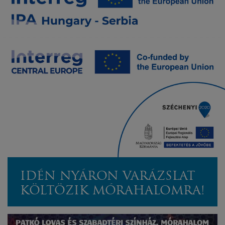
IDÉN NYÁRON VARÁZSLAT
KÖLTÖZIK MÓRAHALOMRA!