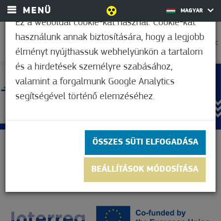
MENÜ
MAGYAR
Ez a weboldal cookie-kat használ. Cookie-kat
használunk annak biztosítására, hogy a legjobb
37,2°C
élményt nyújthassuk webhelyünkön a tartalom
és a hirdetések személyre szabásához,
valamint a forgalmunk Google Analytics
segítségével történő elemzéséhez.
ÖSSZES SÜTI ELFOGADÁSA
BEÁLLÍTÁSOK MÓDOSÍTÁSA