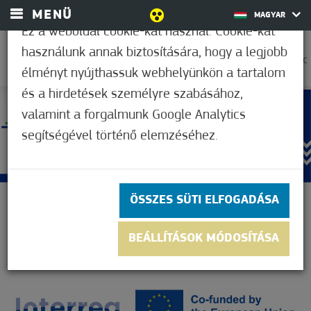
MENÜ
MAGYAR
Ez a weboldal cookie-kat használ. Cookie-kat
használunk annak biztosítására, hogy a legjobb
27,2°C
élményt nyújthassuk webhelyünkön a tartalom
és a hirdetések személyre szabásához,
valamint a forgalmunk Google Analytics
segítségével történő elemzéséhez.
ÖSSZES SÜTI ELFOGADÁSA
BEÁLLÍTÁSOK MÓDOSÍTÁSA