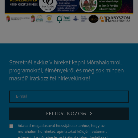
Szeretnél exkluzív híreket kapni Mórahalomról,
programokról, élményekről és még sok minden
másról? Iratkozz fel hírlevelünkre!
E-mail
FELIRATKOZOM
Adataid megadásával hozzájárulsz ahhoz, hogy az
morahalom.hu híreket, ajánlatokat küldjön, valamint
elfogadod az
Adatvédelmi tájékoztatóban
foglaltakat.