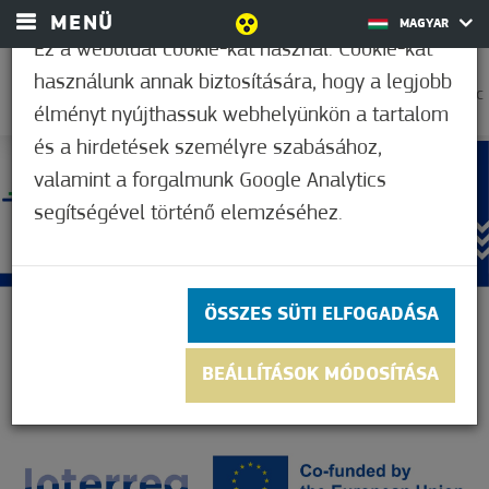
MENÜ
MAGYAR
Ez a weboldal cookie-kat használ. Cookie-kat
használunk annak biztosítására, hogy a legjobb
25,6°C
élményt nyújthassuk webhelyünkön a tartalom
és a hirdetések személyre szabásához,
valamint a forgalmunk Google Analytics
segítségével történő elemzéséhez.
ÖSSZES SÜTI ELFOGADÁSA
BEÁLLÍTÁSOK MÓDOSÍTÁSA