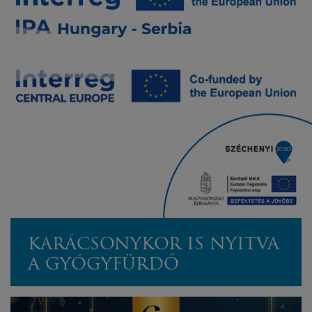
KARÁCSONYKOR IS NYITVA
A GYÓGYFÜRDŐ