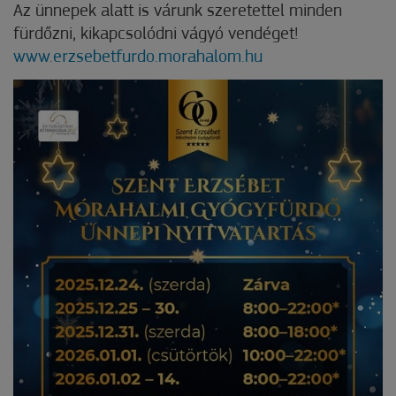
Az ünnepek alatt is várunk szeretettel minden
fürdőzni, kikapcsolódni vágyó vendéget!
www.erzsebetfurdo.morahalom.hu