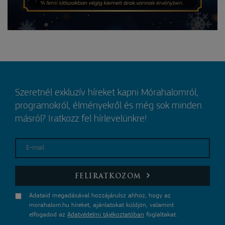
Szeretnél exkluzív híreket kapni Mórahalomról,
programokról, élményekről és még sok minden
másról? Iratkozz fel hírlevelünkre!
E-mail
FELIRATKOZOM
Adataid megadásával hozzájárulsz ahhoz, hogy az
morahalom.hu híreket, ajánlatokat küldjön, valamint
elfogadod az
Adatvédelmi tájékoztatóban
foglaltakat.