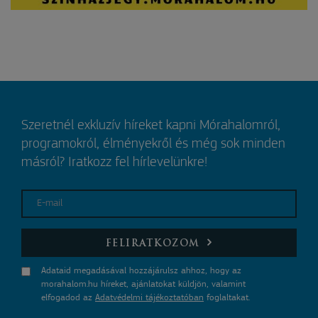
Szeretnél exkluzív híreket kapni Mórahalomról,
programokról, élményekről és még sok minden
másról? Iratkozz fel hírlevelünkre!
E-mail
FELIRATKOZOM
Adataid megadásával hozzájárulsz ahhoz, hogy az
morahalom.hu híreket, ajánlatokat küldjön, valamint
elfogadod az
Adatvédelmi tájékoztatóban
foglaltakat.