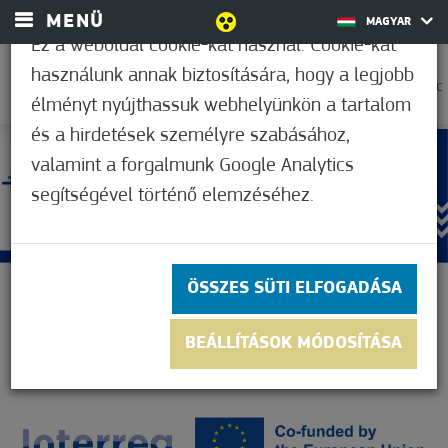
MENÜ
MAGYAR
Ez a weboldal cookie-kat használ. Cookie-kat
használunk annak biztosítására, hogy a legjobb
35,0°C
élményt nyújthassuk webhelyünkön a tartalom
és a hirdetések személyre szabásához,
valamint a forgalmunk Google Analytics
segítségével történő elemzéséhez.
ÖSSZES SÜTI ELFOGADÁSA
BEÁLLÍTÁSOK MÓDOSÍTÁSA