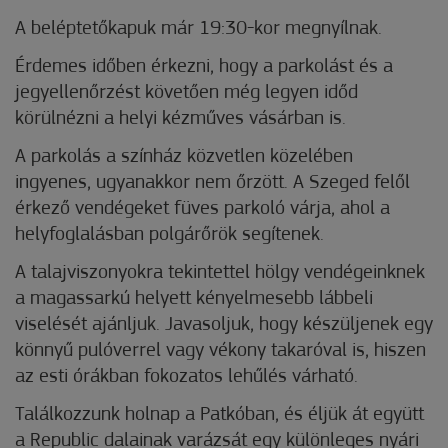
A beléptetőkapuk már 19:30-kor megnyílnak.
Érdemes időben érkezni, hogy a parkolást és a
jegyellenőrzést követően még legyen időd
körülnézni a helyi kézműves vásárban is.
A parkolás a színház közvetlen közelében
ingyenes, ugyanakkor nem őrzött. A Szeged felől
érkező vendégeket füves parkoló várja, ahol a
helyfoglalásban polgárőrök segítenek.
A talajviszonyokra tekintettel hölgy vendégeinknek
a magassarkú helyett kényelmesebb lábbeli
viselését ajánljuk. Javasoljuk, hogy készüljenek egy
könnyű pulóverrel vagy vékony takaróval is, hiszen
az esti órákban fokozatos lehűlés várható.
Találkozzunk holnap a Patkóban, és éljük át együtt
a Republic dalainak varázsát egy különleges nyári