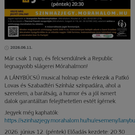
2026.06.11.
Már csak 1 nap, és felcsendülnek a Republic
legnagyobb slágerei Mórahalmon!
A LÁNYBÚCSÚ musical holnap este érkezik a Patkó
Lovas és Szabadtéri Színház színpadára, ahol a
szerelem, a barátság, a humor és a jól ismert
dalok garantáltan felejthetetlen estét ígérnek.
Jegyek még kaphatók:
https://szinhazjegy.morahalom.hu/hu/esemeny/lanyb
2026. június 12. (péntek) Előadás kezdete: 20:30