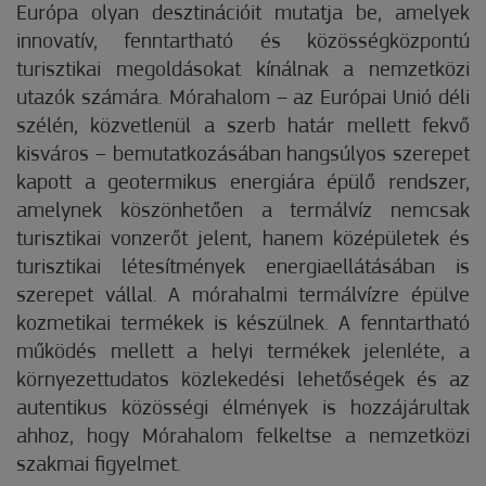
Európa olyan desztinációit mutatja be, amelyek
innovatív, fenntartható és közösségközpontú
turisztikai megoldásokat kínálnak a nemzetközi
utazók számára. Mórahalom – az Európai Unió déli
szélén, közvetlenül a szerb határ mellett fekvő
kisváros – bemutatkozásában hangsúlyos szerepet
kapott a geotermikus energiára épülő rendszer,
amelynek köszönhetően a termálvíz nemcsak
turisztikai vonzerőt jelent, hanem középületek és
turisztikai létesítmények energiaellátásában is
szerepet vállal. A mórahalmi termálvízre épülve
kozmetikai termékek is készülnek. A fenntartható
működés mellett a helyi termékek jelenléte, a
környezettudatos közlekedési lehetőségek és az
autentikus közösségi élmények is hozzájárultak
ahhoz, hogy Mórahalom felkeltse a nemzetközi
szakmai figyelmet.