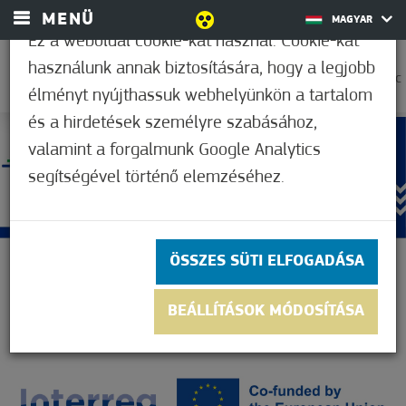
MENÜ
MAGYAR
Ez a weboldal cookie-kat használ. Cookie-kat
használunk annak biztosítására, hogy a legjobb
30,6°C
élményt nyújthassuk webhelyünkön a tartalom
és a hirdetések személyre szabásához,
valamint a forgalmunk Google Analytics
segítségével történő elemzéséhez.
ÖSSZES SÜTI ELFOGADÁSA
BEÁLLÍTÁSOK MÓDOSÍTÁSA