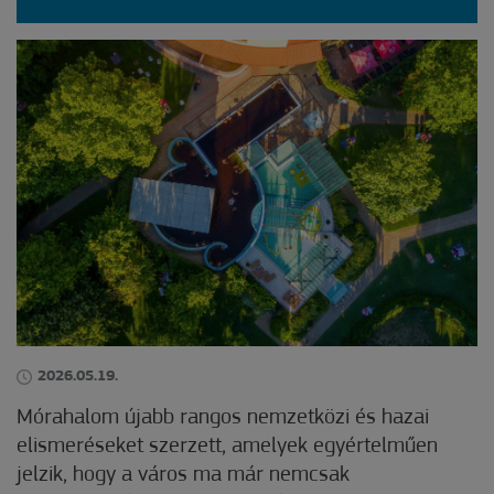
2026.05.19.
Mórahalom újabb rangos nemzetközi és hazai
elismeréseket szerzett, amelyek egyértelműen
jelzik, hogy a város ma már nemcsak