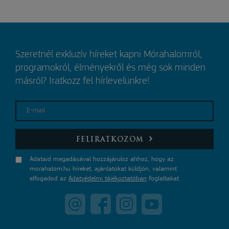
Szeretnél exkluzív híreket kapni Mórahalomról,
programokról, élményekről és még sok minden
másról? Iratkozz fel hírlevelünkre!
E-mail
FELIRATKOZOM
Adataid megadásával hozzájárulsz ahhoz, hogy az
morahalom.hu híreket, ajánlatokat küldjön, valamint
elfogadod az
Adatvédelmi tájékoztatóban
foglaltakat.