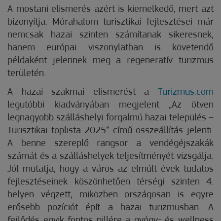
A mostani elismerés azért is kiemelkedő, mert azt
bizonyítja: Mórahalom turisztikai fejlesztései már
nemcsak hazai szinten számítanak sikeresnek,
hanem európai viszonylatban is követendő
példaként jelennek meg a regeneratív turizmus
területén.
A hazai szakmai elismerést a
Turizmus.com
legutóbbi kiadványában megjelent „Az ötven
legnagyobb szálláshelyi forgalmú hazai település –
Turisztikai toplista 2025” című összeállítás jelenti.
A benne szereplő rangsor a vendégéjszakák
számát és a szálláshelyek teljesítményét vizsgálja.
Jól mutatja, hogy a város az elmúlt évek tudatos
fejlesztéseinek köszönhetően térségi szinten 4.
helyen végzett, miközben országosan is egyre
erősebb pozíciót épít a hazai turizmusban. A
fejlődés egyik fontos pillére a gyógy- és wellness