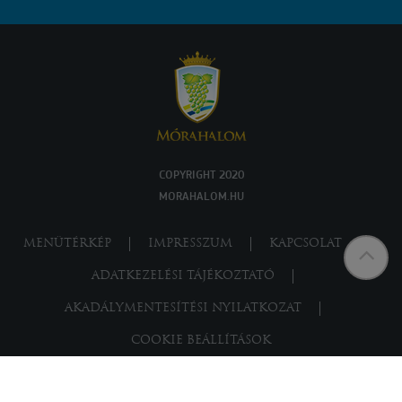
COPYRIGHT 2020
MORAHALOM.HU
MENÜTÉRKÉP
IMPRESSZUM
KAPCSOLAT
ADATKEZELÉSI TÁJÉKOZTATÓ
AKADÁLYMENTESÍTÉSI NYILATKOZAT
COOKIE BEÁLLÍTÁSOK
Powered by
a product of