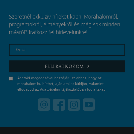
Szeretnél exkluzív híreket kapni Mórahalomról,
programokról, élményekről és még sok minden
másról? Iratkozz fel hírlevelünkre!
E-mail
FELIRATKOZOM
Adataid megadásával hozzájárulsz ahhoz, hogy az
morahalom.hu híreket, ajánlatokat küldjön, valamint
elfogadod az
Adatvédelmi tájékoztatóban
foglaltakat.