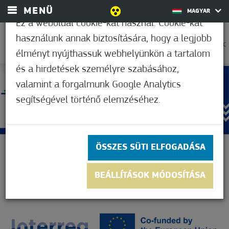
MENÜ
MAGYAR
Ez a weboldal cookie-kat használ. Cookie-kat
használunk annak biztosítására, hogy a legjobb
36,1°C
élményt nyújthassuk webhelyünkön a tartalom
és a hirdetések személyre szabásához,
valamint a forgalmunk Google Analytics
segítségével történő elemzéséhez.
ÖSSZES SÜTI ELFOGADÁSA
BEÁLLÍTÁSOK MÓDOSÍTÁSA