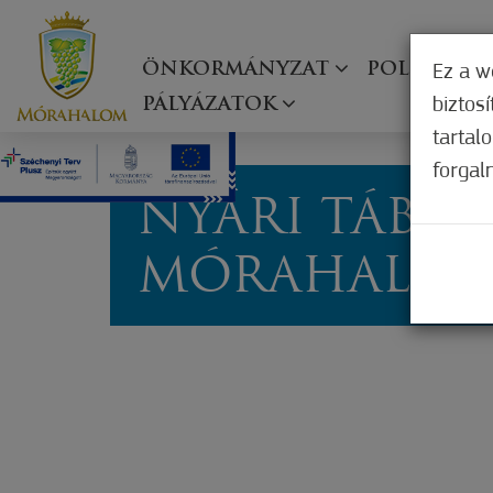
ÖNKORMÁNYZAT
POLGÁRMES
Ez a w
biztos
PÁLYÁZATOK
tartal
forgal
NYÁRI TÁBO
MÓRAHALM