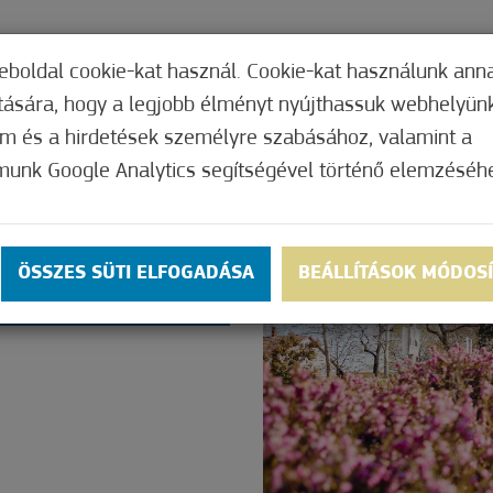
TERI HIVATAL
INTÉZMÉNYEK
KÉPVISEL
eboldal cookie-kat használ. Cookie-kat használunk ann
ítására, hogy a legjobb élményt nyújthassuk webhelyün
om és a hirdetések személyre szabásához, valamint a
munk Google Analytics segítségével történő elemzéséh
ROK
ON
ÖSSZES SÜTI ELFOGADÁSA
BEÁLLÍTÁSOK MÓDOS