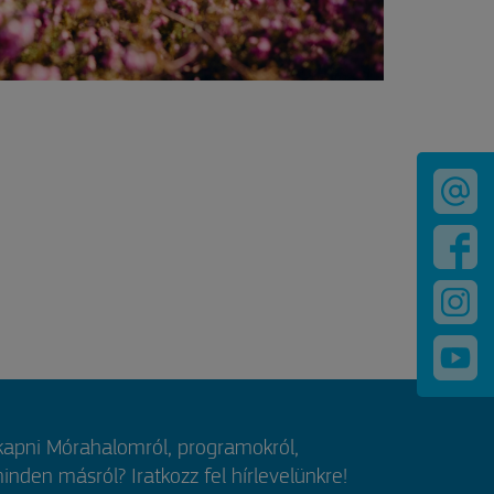
 kapni Mórahalomról, programokról,
nden másról? Iratkozz fel hírlevelünkre!