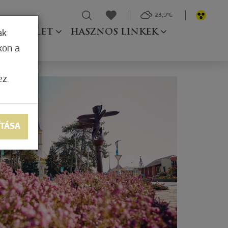
23,9°C
Ő TESTÜLET
HASZNOS LINKEK
ak
kön a
ez.
ÍTÁSA