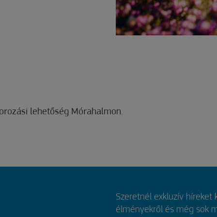
borozási lehetőség Mórahalmon.
Szeretnél exkluzív híreket
élményekről és még sok mi