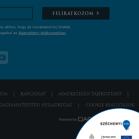
FELIRATKOZOM
sz ahhoz, hogy az morahalom.hu híreket,
lfogadod az
Adatvédelmi tájékoztatóban
ZUM
KAPCSOLAT
ADATKEZELÉSI TÁJÉKOZTATÓ
DÁLYMENTESÍTÉSI NYILATKOZAT
COOKIE BEÁLLÍTÁSOK
Powered by
a product of