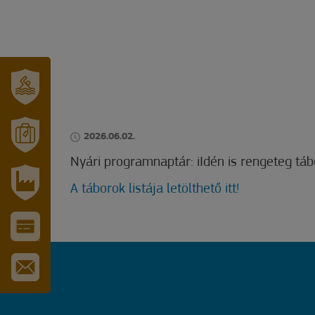
SZT.
ERZSÉBET
GYÓGYFÜRDŐ
2026.06.02.
MÓRAHALOM
Nyári programnaptár: iIdén is rengeteg tá
TURISZTIKA
A táborok listája letölthető itt!
IPARI
PARK
VÁROS-
ÉS
TURISZTIKAI
KÁRTYA
IRATKOZZON
FEL
HÍRLEVELÜNKRE