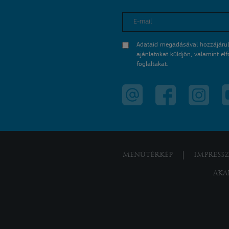
E-mail
Adataid megadásával hozzájárul
ajánlatokat küldjön, valamint e
foglaltakat.
MENÜTÉRKÉP
IMPRESS
AKA