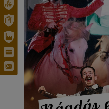
SZT.
ERZSÉBET
GYÓGYFÜRDŐ
MÓRAHALOM
TURISZTIKA
IPARI
PARK
VÁROS-
ÉS
TURISZTIKAI
KÁRTYA
IRATKOZZON
FEL
HÍRLEVELÜNKRE