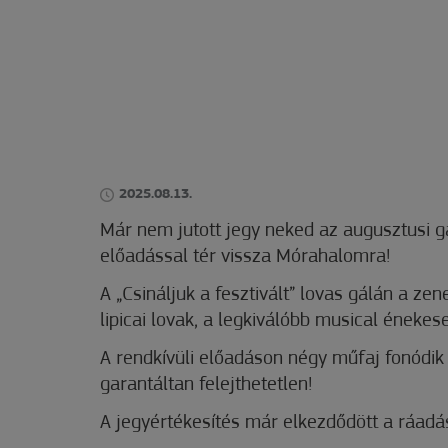
2025.08.13.
Már nem jutott jegy neked az augusztusi 
előadással tér vissza Mórahalomra!
A
„Csináljuk a fesztivált” lovas gálán a ze
lipicai lovak, a legkiválóbb musical éneke
A rendkívüli előadáson négy műfaj fonódik 
garantáltan felejthetetlen!
A jegyértékesítés már elkezdődött a ráadá