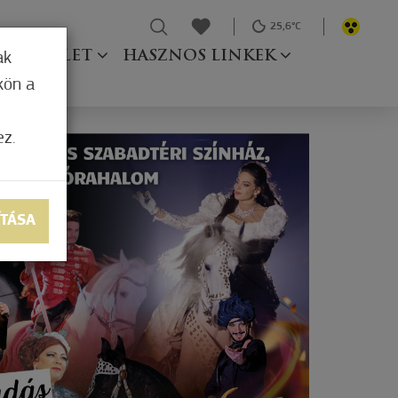
25,6°C
Ő TESTÜLET
HASZNOS LINKEK
ak
kön a
ez.
ÍTÁSA