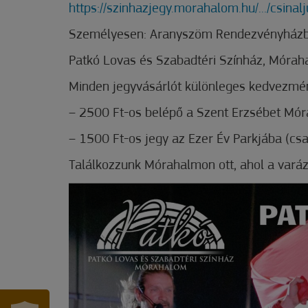
https://szinhazjegy.morahalom.hu/.../csinalju
Személyesen: Aranyszöm Rendezvényházb
Patkó Lovas és Szabadtéri Színház, Mórah
Minden jegyvásárlót különleges kedvezmén
– 2500 Ft-os belépő a Szent Erzsébet Mó
– 1500 Ft-os jegy az Ezer Év Parkjába (csa
Találkozzunk Mórahalmon ott, ahol a varázs