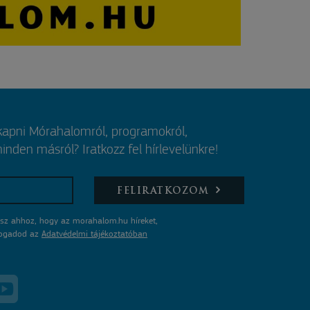
 kapni Mórahalomról, programokról,
nden másról? Iratkozz fel hírlevelünkre!
FELIRATKOZOM
sz ahhoz, hogy az morahalom.hu híreket,
lfogadod az
Adatvédelmi tájékoztatóban