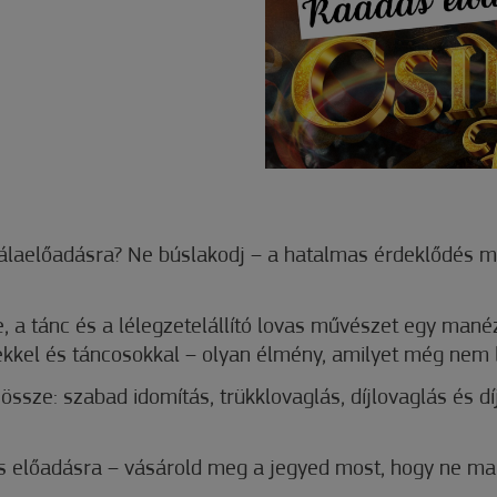
gálaelőadásra? Ne búslakodj – a hatalmas érdeklődés m
ne, a tánc és a lélegzetelállító lovas művészet egy manéz
sekkel és táncosokkal – olyan élmény, amilyet még nem l
össze: szabad idomítás, trükklovaglás, díjlovaglás és d
s előadásra – vásárold meg a jegyed most, hogy ne mar