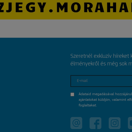
Szeretnél exkluzív híreket
élményekről és még sok mi
E-mail
Adataid megadásával hozzájárul
ajánlatokat küldjön, valamint e
foglaltakat.