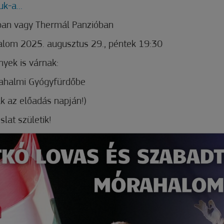
k-a...
an vagy Thermál Panzióban
alom 2025. augusztus 29., péntek 19:30
yek is várnak:
rahalmi Gyógyfürdőbe
k az előadás napján!)
lat születik!