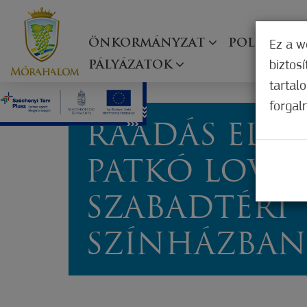
ÖNKORMÁNYZAT
POLGÁRMES
Ez a w
biztos
PÁLYÁZATOK
tartal
forgal
RÁADÁS ELŐA
PATKÓ LOVAS
SZABADTÉRI
SZÍNHÁZBAN