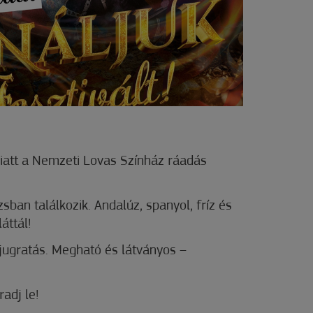
iatt a Nemzeti Lovas Színház ráadás
sban találkozik. Andalúz, spanyol, fríz és
áttál!
íjugratás. Megható és látványos –
adj le!