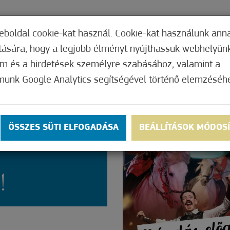
TERI HIVATAL
INTÉZMÉNYEK
KÉPVISEL
eboldal cookie-kat használ. Cookie-kat használunk ann
ítására, hogy a legjobb élményt nyújthassuk webhelyün
om és a hirdetések személyre szabásához, valamint a
munk Google Analytics segítségével történő elemzéséh
DÁS A
 ÉS
ÖSSZES SÜTI ELFOGADÁSA
BEÁLLÍTÁSOK MÓDOS
!