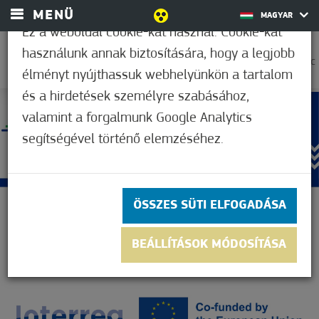
MENÜ
MAGYAR
Ez a weboldal cookie-kat használ. Cookie-kat
használunk annak biztosítására, hogy a legjobb
27,2°C
élményt nyújthassuk webhelyünkön a tartalom
és a hirdetések személyre szabásához,
valamint a forgalmunk Google Analytics
segítségével történő elemzéséhez.
ÖSSZES SÜTI ELFOGADÁSA
BEÁLLÍTÁSOK MÓDOSÍTÁSA