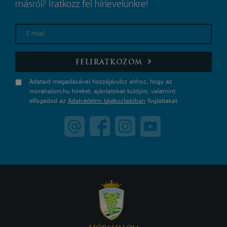
másról? Iratkozz fel hírlevelünkre!
E-mail
FELIRATKOZOM
Adataid megadásával hozzájárulsz ahhoz, hogy az
morahalom.hu híreket, ajánlatokat küldjön, valamint
elfogadod az
Adatvédelmi tájékoztatóban
foglaltakat.