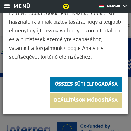
MENÜ
MAGYAR
Ez a weboldal cookie-kat használ. Cookie-kat
használunk annak biztosítására, hogy a legjobb
22,2°C
élményt nyújthassuk webhelyünkön a tartalom
és a hirdetések személyre szabásához,
valamint a forgalmunk Google Analytics
segítségével történő elemzéséhez.
ÖSSZES SÜTI ELFOGADÁSA
BEÁLLÍTÁSOK MÓDOSÍTÁSA