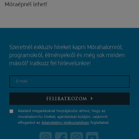
Móraépnél lehet!
Szeretnél exkluzív híreket kapni Mórahalomról,
programokról, élményekről és még sok minden
másról? Iratkozz fel hírlevelünkre!
E-mail
FELIRATKOZOM
Adataid megadásával hozzájárulsz ahhoz, hogy az
morahalom.hu híreket, ajánlatokat küldjön, valamint
elfogadod az
Adatvédelmi tájékoztatóban
foglaltakat.