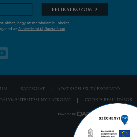
FELIRATKOZOM
sz ahhoz, hogy az morahalom.hu híreket,
lfogadod az
Adatvédelmi tájékoztatóban
ZUM
KAPCSOLAT
ADATKEZELÉSI TÁJÉKOZTATÓ
DÁLYMENTESÍTÉSI NYILATKOZAT
COOKIE BEÁLLÍTÁSOK
Powered by
a product of