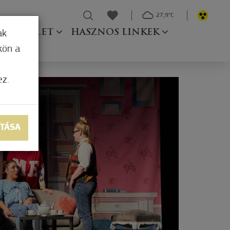
27,9°C
Ő TESTÜLET
HASZNOS LINKEK
ak
kön a
ez.
ÍTÁSA