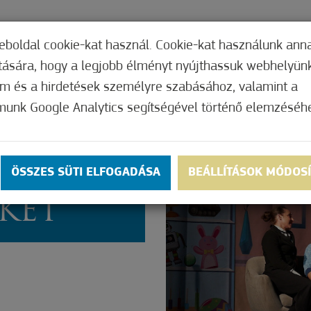
TERI HIVATAL
INTÉZMÉNYEK
KÉPVISEL
eboldal cookie-kat használ. Cookie-kat használunk ann
ítására, hogy a legjobb élményt nyújthassuk webhelyün
om és a hirdetések személyre szabásához, valamint a
munk Google Analytics segítségével történő elemzéséh
Z
ÖSSZES SÜTI ELFOGADÁSA
BEÁLLÍTÁSOK MÓDOS
KET