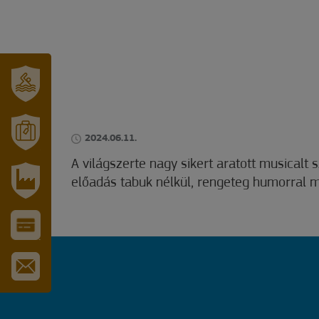
SZT.
ERZSÉBET
GYÓGYFÜRDŐ
2024.06.11.
MÓRAHALOM
A világszerte nagy sikert aratott musical
TURISZTIKA
előadás tabuk nélkül, rengeteg humorral mu
IPARI
PARK
VÁROS-
ÉS
TURISZTIKAI
KÁRTYA
IRATKOZZON
FEL
HÍRLEVELÜNKRE