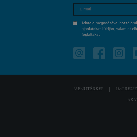
E-mail
Adataid megadásával hozzájárul
ajánlatokat küldjön, valamint e
foglaltakat.
MENÜTÉRKÉP
IMPRESS
AKA