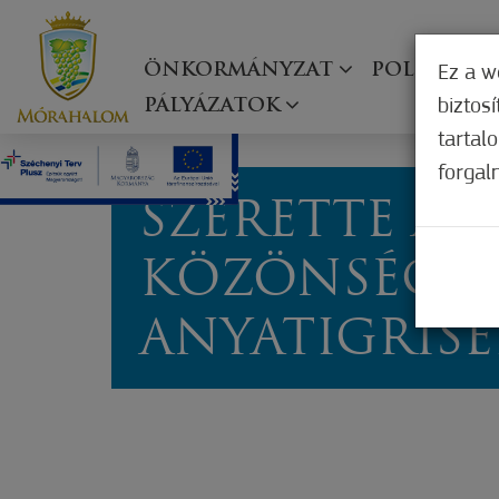
ÖNKORMÁNYZAT
POLGÁRMES
Ez a w
biztos
PÁLYÁZATOK
tartal
forgal
SZERETTE A
KÖZÖNSÉG A
ANYATIGRISE