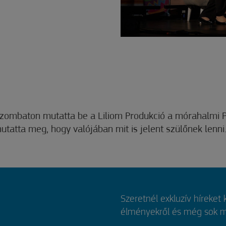
t szombaton mutatta be a Liliom Produkció a mórahalmi 
tatta meg, hogy valójában mit is jelent szülőnek lenni
Szeretnél exkluzív híreket
élményekről és még sok mi