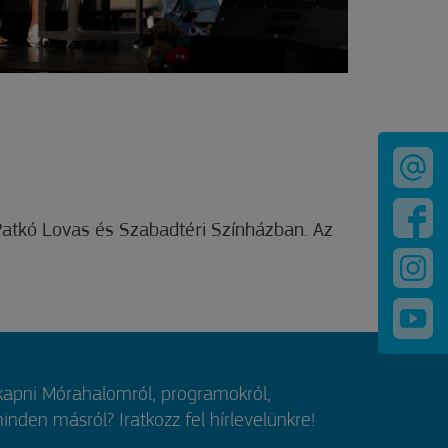
Patkó Lovas és Szabadtéri Színházban. Az
.
 kapni Mórahalomról, programokról,
nden másról? Iratkozz fel hírlevelünkre!