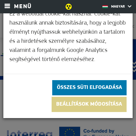
MENÜ
MAGYAR
Ez a weboldal cookie-kat használ. Cookie-kat
használunk annak biztosítására, hogy a legjobb
35,0°C
élményt nyújthassuk webhelyünkön a tartalom
és a hirdetések személyre szabásához,
valamint a forgalmunk Google Analytics
segítségével történő elemzéséhez.
ÖSSZES SÜTI ELFOGADÁSA
BEÁLLÍTÁSOK MÓDOSÍTÁSA