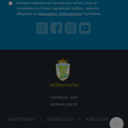
Adataid megadásával hozzájárulsz ahhoz, hogy az
morahalom.hu híreket, ajánlatokat küldjön, valamint
elfogadod az
Adatvédelmi tájékoztatóban
foglaltakat.
COPYRIGHT 2020
MORAHALOM.HU
MENÜTÉRKÉP
IMPRESSZUM
KAPCSOLAT