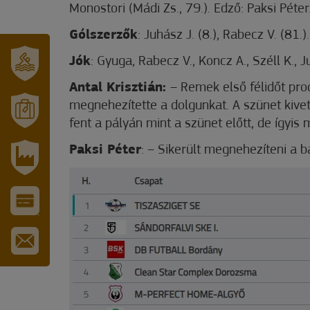
Monostori (Mádi Zs., 79.). Edző: Paksi Péter
Gólszerzők
: Juhász J. (8.), Rabecz V. (81.).
Jók
: Gyuga, Rabecz V., Koncz A., Széll K., Ju
SZT.
Antal Krisztián:
– Remek első félidőt pro
ERZSÉBET
megnehezítette a dolgunkat. A szünet kive
GYÓGYFÜRDŐ
fent a pályán mint a szünet előtt, de ígyis
MÓRAHALOM
TURISZTIKA
Paksi Péter
: – Sikerült megnehezíteni a 
IPARI
PARK
VÁROS-
ÉS
TURISZTIKAI
KÁRTYA
IRATKOZZON
FEL
HÍRLEVELÜNKRE