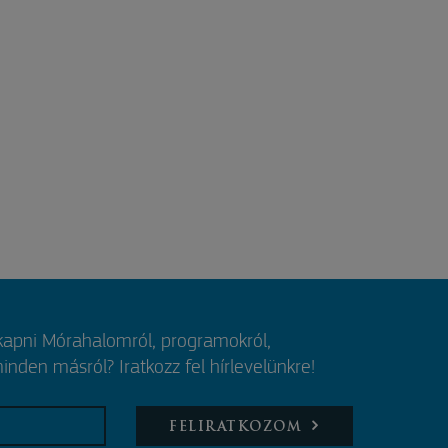
 kapni Mórahalomról, programokról,
nden másról? Iratkozz fel hírlevelünkre!
FELIRATKOZOM