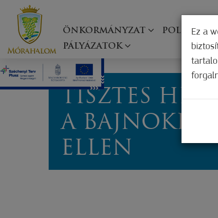
ÖNKORMÁNYZAT
POLGÁRMES
Ez a w
biztos
PÁLYÁZATOK
tartal
forgal
TISZTES HEL
A BAJNOKESÉ
ELLEN