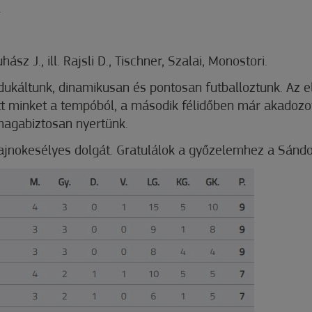
.
hász J., ill. Rajsli D., Tischner, Szalai, Monostori.
dukáltunk, dinamikusan és pontosan futballoztunk. Az e
tt minket a tempóból, a második félidőben már akadozot
 magabiztosan nyertünk.
bajnokesélyes dolgát. Gratulálok a győzelemhez a Sándo