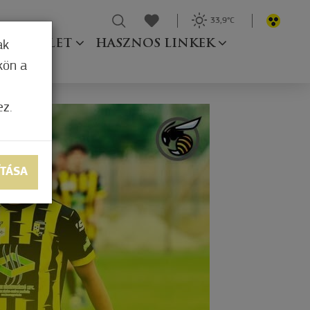
33,9°C
Ő TESTÜLET
HASZNOS LINKEK
ak
kön a
ez.
ÍTÁSA