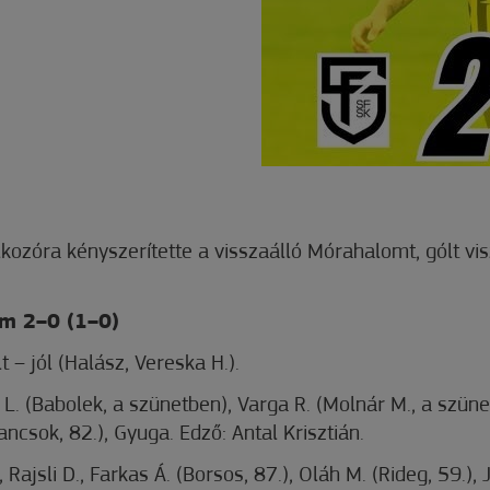
kozóra kényszerítette a visszaálló Mórahalomt, gólt vi
m 2–0 (1–0)
 – jól (Halász, Vereska H.).
 L. (Babolek, a szünetben), Varga R. (Molnár M., a szüne
Dancsok, 82.), Gyuga. Edző: Antal Krisztián.
 Rajsli D., Farkas Á. (Borsos, 87.), Oláh M. (Rideg, 59.), 