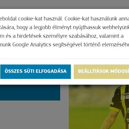
TERI HIVATAL
INTÉZMÉNYEK
KÉPVISEL
eboldal cookie-kat használ. Cookie-kat használunk ann
ítására, hogy a legjobb élményt nyújthassuk webhelyün
om és a hirdetések személyre szabásához, valamint a
munk Google Analytics segítségével történő elemzéséh
YTÁLLÁS
LYES
ÖSSZES SÜTI ELFOGADÁSA
BEÁLLÍTÁSOK MÓDOS