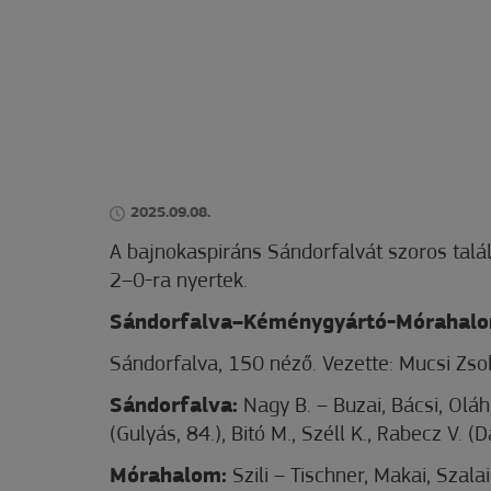
2025.09.08.
A bajnokaspiráns Sándorfalvát szoros talál
2–0-ra nyertek.
Sándorfalva–Kéménygyártó-Mórahalo
Sándorfalva, 150 néző. Vezette: Mucsi Zsolt
Sándorfalva:
Nagy B. – Buzai, Bácsi, Oláh
(Gulyás, 84.), Bitó M., Széll K., Rabecz V. (
Mórahalom:
Szili – Tischner, Makai, Szalai,