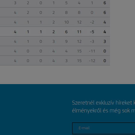
Szeretnél exkluzív híreket
élményekről és még sok mi