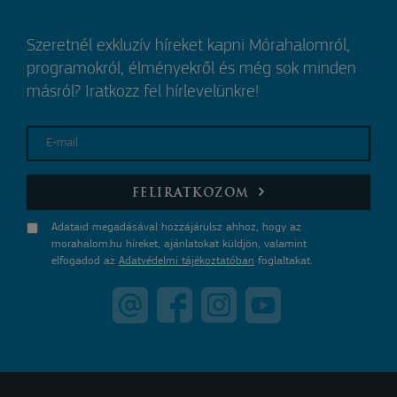
Szeretnél exkluzív híreket kapni Mórahalomról,
programokról, élményekről és még sok minden
másról? Iratkozz fel hírlevelünkre!
E-mail
FELIRATKOZOM
Adataid megadásával hozzájárulsz ahhoz, hogy az
morahalom.hu híreket, ajánlatokat küldjön, valamint
elfogadod az
Adatvédelmi tájékoztatóban
foglaltakat.