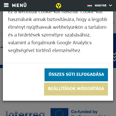
MENÜ
MAGYAR
Ez a weboldal cookie-kat használ. Cookie-kat
használunk annak biztosítására, hogy a legjobb
25,6°C
élményt nyújthassuk webhelyünkön a tartalom
és a hirdetések személyre szabásához,
valamint a forgalmunk Google Analytics
segítségével történő elemzéséhez.
ÖSSZES SÜTI ELFOGADÁSA
BEÁLLÍTÁSOK MÓDOSÍTÁSA