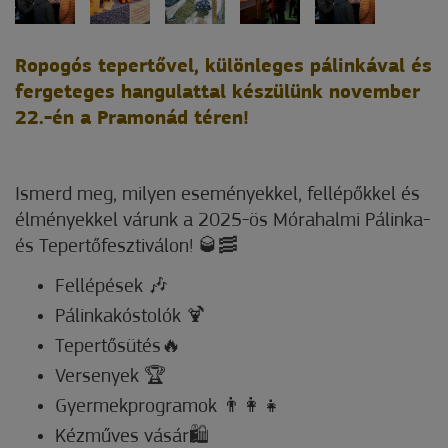
Ropogós tepertővel, különleges pálinkával és
fergeteges hangulattal készülünk november
22.-én a Pramonád téren!
Ismerd meg, milyen eseményekkel, fellépőkkel és
élményekkel várunk a 2025-ös Mórahalmi Pálinka-
és Tepertőfesztiválon! 🥃🥓
Fellépések 🎶
Pálinkakóstolók 🍹
Tepertősütés🔥
Versenyek 🏆
Gyermekprogramok 👨‍👩‍👧
Kézműves vásár🛍️