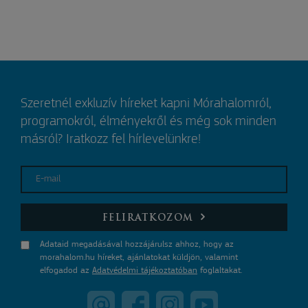
Szeretnél exkluzív híreket kapni Mórahalomról,
programokról, élményekről és még sok minden
másról? Iratkozz fel hírlevelünkre!
E-mail
FELIRATKOZOM
Adataid megadásával hozzájárulsz ahhoz, hogy az
morahalom.hu híreket, ajánlatokat küldjön, valamint
elfogadod az
Adatvédelmi tájékoztatóban
foglaltakat.