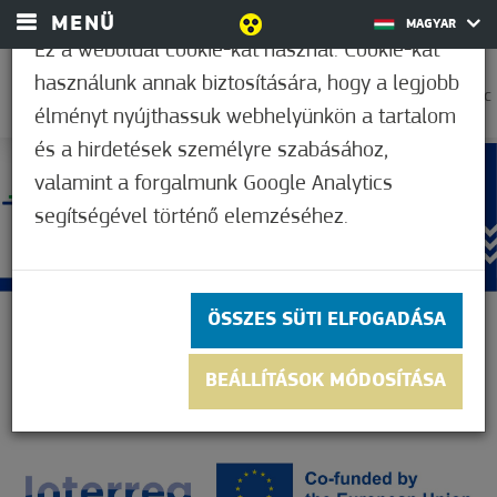
MENÜ
MAGYAR
Ez a weboldal cookie-kat használ. Cookie-kat
használunk annak biztosítására, hogy a legjobb
35,0°C
élményt nyújthassuk webhelyünkön a tartalom
és a hirdetések személyre szabásához,
valamint a forgalmunk Google Analytics
segítségével történő elemzéséhez.
ÖSSZES SÜTI ELFOGADÁSA
BEÁLLÍTÁSOK MÓDOSÍTÁSA